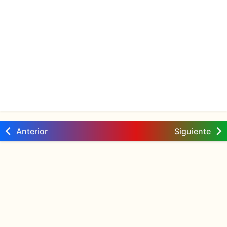
Anterior
Siguiente