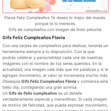
Flavia Feliz Cumpleaños Te deseo lo mejor del mundo
porque te lo mereces.
Gifs de cumpleaños con imagen de lindo peluche.
Gifs Feliz Cumpleaños Flavia
Con una tarjeta de cumpleaños para dedicar, tendrás un
herramienta siempre a tu disposición. Con la que
podrás celebrar y personalidad cada una de nuestras
imágenes con el nombre de tus seres queridos. En la
actualidad, una imagen vale más que mil palabras y si le
agregas movimiento, el valor se incrementa mucho más.
Obsequia
Gifs Feliz Cumpleaños Flavia
y comienza este
bello día, contagiando una gran sonrisa.
Un
Gifs de Feliz cumpleaños
es un detalle
verdaderamente especial y maravilloso. Si cada imagen
es motivo de felicidad, que pueda expresar movimiento,
lo hace mucho mejor. Así que no pierdas la oportunidad