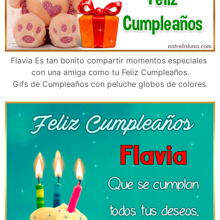
Flavia Es tan bonito compartir momentos especiales
con una amiga como tu Feliz Cumpleaños.
Gifs de Cumpleaños con peluche globos de colores.