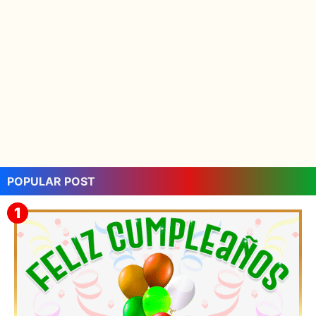
POPULAR POST