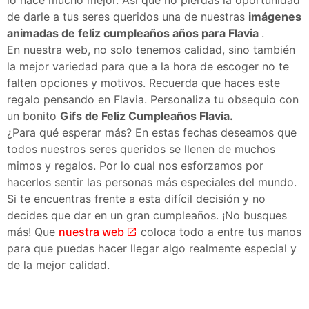
de darle a tus seres queridos una de nuestras
imágenes
animadas de feliz cumpleaños años para Flavia
.
En nuestra web, no solo tenemos calidad, sino también
la mejor variedad para que a la hora de escoger no te
falten opciones y motivos. Recuerda que haces este
regalo pensando en Flavia. Personaliza tu obsequio con
un bonito
Gifs de Feliz Cumpleaños Flavia.
¿Para qué esperar más? En estas fechas deseamos que
todos nuestros seres queridos se llenen de muchos
mimos y regalos. Por lo cual nos esforzamos por
hacerlos sentir las personas más especiales del mundo.
Si te encuentras frente a esta difícil decisión y no
decides que dar en un gran cumpleaños. ¡No busques
más! Que
nuestra web
coloca todo a entre tus manos
para que puedas hacer llegar algo realmente especial y
de la mejor calidad.