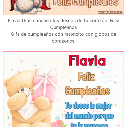
Flavia Dios conceda los deseos de tu corazón. Feliz
Cumpleaños
Gifs de cumpleaños con ratoncito con globos de
corazones.