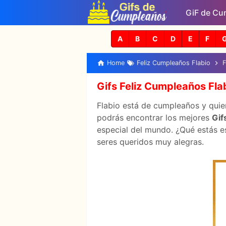
GiF de Cu
A
B
C
D
E
F
Home
Feliz Cumpleaños Flabio
F
Gifs Feliz Cumpleaños Fla
Flabio está de cumpleaños y quier
podrás encontrar los mejores
Gif
especial del mundo. ¿Qué estás es
seres queridos muy alegras.