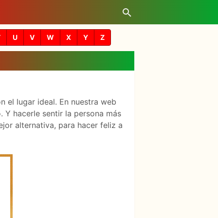
T
U
V
W
X
Y
Z
n el lugar ideal. En nuestra web
 Y hacerle sentir la persona más
r alternativa, para hacer feliz a