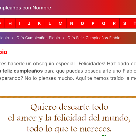
mpleaños con Nombre
Skip to main content
G
H
I
J
K
L
M
N
O
P
Q
R
S
labio
Gifs Cumpleaños Flabio
Gifs Feliz Cumpleaños Flabio
bio
es hacerle un obsequio especial. ¡Felicidades! Haz dado co
s feliz cumpleaños
para que puedas obsequiarle uno Flabio.
perando? No lo pienses mucho. Aquí te hemos traído la mejo