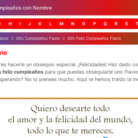
mpleaños con Nombre
Skip to main content
G
H
I
J
K
L
M
N
O
P
Q
R
S
lavio
Gifs Cumpleaños Flavio
Gifs Feliz Cumpleaños Flavio
vio
es hacerle un obsequio especial. ¡Felicidades! Haz dado co
s feliz cumpleaños
para que puedas obsequiarle uno Flavio.
perando? No lo pienses mucho. Aquí te hemos traído la mejo