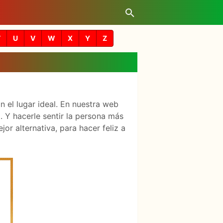
T
U
V
W
X
Y
Z
n el lugar ideal. En nuestra web
 Y hacerle sentir la persona más
r alternativa, para hacer feliz a