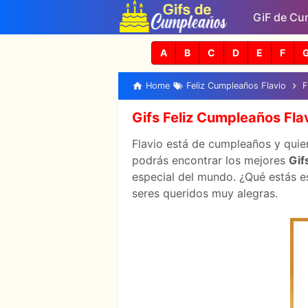
GiF de Cu
A
B
C
D
E
F
Home
Feliz Cumpleaños Flavio
F
Gifs Feliz Cumpleaños Fla
Flavio está de cumpleaños y quier
podrás encontrar los mejores
Gif
especial del mundo. ¿Qué estás es
seres queridos muy alegras.