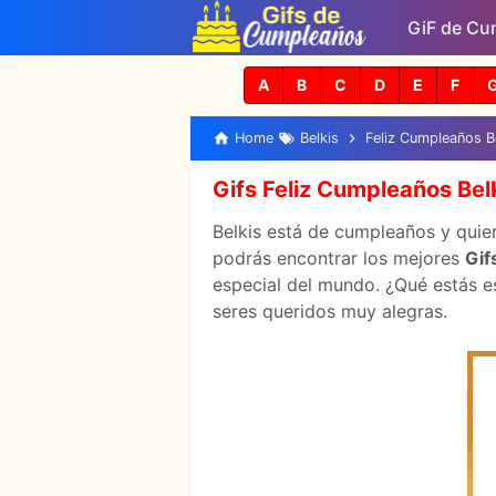
GiF de Cu
A
B
C
D
E
F
Home
Belkis
Feliz Cumpleaños B
Gifs Feliz Cumpleaños Bel
Belkis está de cumpleaños y quier
podrás encontrar los mejores
Gif
especial del mundo. ¿Qué estás es
seres queridos muy alegras.