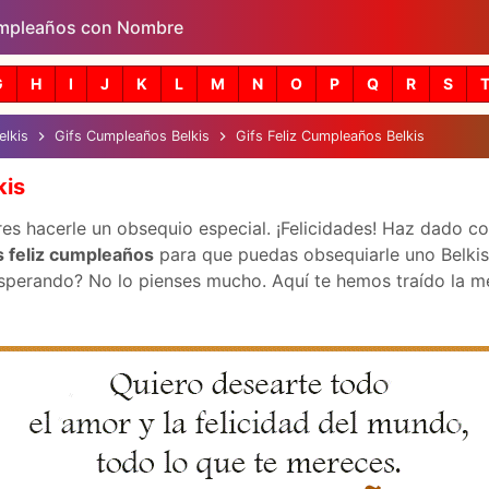
mpleaños con Nombre
Skip to main content
G
H
I
J
K
L
M
N
O
P
Q
R
S
elkis
Gifs Cumpleaños Belkis
Gifs Feliz Cumpleaños Belkis
kis
es hacerle un obsequio especial. ¡Felicidades! Haz dado con
s feliz cumpleaños
para que puedas obsequiarle uno Belkis.
perando? No lo pienses mucho. Aquí te hemos traído la mejo