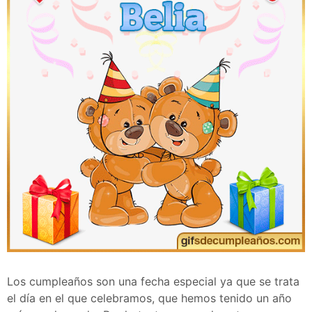
Los cumpleaños son una fecha especial ya que se trata
el día en el que celebramos, que hemos tenido un año