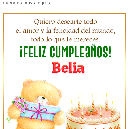
queridos muy alegras.