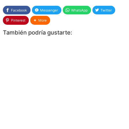
Facebook
Messenger
WhatsApp
Twitter
Pinterest
More
También podría gustarte: