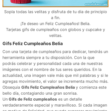
Sopla todas las velitas y disfruta de tu dia de principio
a fin.
¡Te deseo un Feliz Cumpleaños! Belia.
Tarjetas gifs de cumpleaños con globos y cupcake y
velitas.
Gifs Feliz Cumpleaños Belia
Con una tarjeta de cumpleaños para dedicar, tendrás un
herramienta siempre a tu disposición. Con la que
podrás celebrar y personalidad cada una de nuestras
imágenes con el nombre de tus seres queridos. En la
actualidad, una imagen vale más que mil palabras y si le
agregas movimiento, el valor se incrementa mucho más.
Obsequia
Gifs Feliz Cumpleaños Belia
y comienza este
bello día, contagiando una gran sonrisa.
Un
Gifs de Feliz cumpleaños
es un detalle
verdaderamente especial y maravilloso. Si cada imagen
es motivo de felicidad, que pueda expresar movimiento,