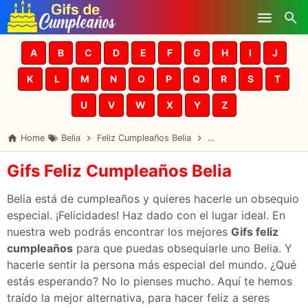
Skip to main content
A
B
C
D
E
F
G
H
I
J
K
L
M
N
O
P
Q
R
S
T
U
V
W
X
Y
Z
Home
Belia
Feliz Cumpleaños Belia
Gifs Cumpleaños Belia
Gifs Feliz Cumpleaños Belia
Belia está de cumpleaños y quieres hacerle un obsequio
especial. ¡Felicidades! Haz dado con el lugar ideal. En
nuestra web podrás encontrar los mejores
Gifs feliz
cumpleaños
para que puedas obsequiarle uno Belia. Y
hacerle sentir la persona más especial del mundo. ¿Qué
estás esperando? No lo pienses mucho. Aquí te hemos
traído la mejor alternativa, para hacer feliz a seres