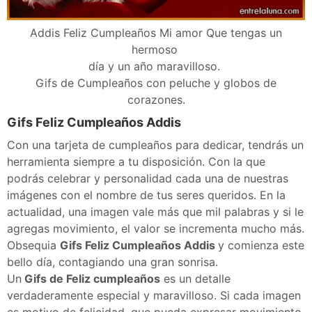
Addis Feliz Cumpleaños Mi amor Que tengas un
hermoso
día y un año maravilloso.
Gifs de Cumpleaños con peluche y globos de
corazones.
Gifs Feliz Cumpleaños Addis
Con una tarjeta de cumpleaños para dedicar, tendrás un
herramienta siempre a tu disposición. Con la que
podrás celebrar y personalidad cada una de nuestras
imágenes con el nombre de tus seres queridos. En la
actualidad, una imagen vale más que mil palabras y si le
agregas movimiento, el valor se incrementa mucho más.
Obsequia
Gifs Feliz Cumpleaños Addis
y comienza este
bello día, contagiando una gran sonrisa.
Un
Gifs de Feliz cumpleaños
es un detalle
verdaderamente especial y maravilloso. Si cada imagen
es motivo de felicidad, que pueda expresar movimiento,