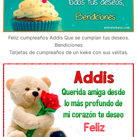
Feliz cumpleaños Addis Que se cumplan tus deseos.
Bendiciones
Tarjetas de cumpleaños de un keke con sus velitas.