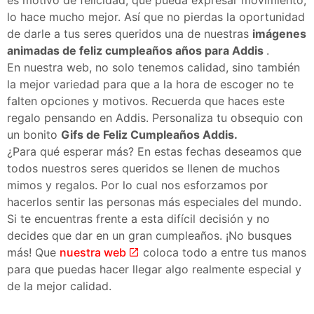
lo hace mucho mejor. Así que no pierdas la oportunidad
de darle a tus seres queridos una de nuestras
imágenes
animadas de feliz cumpleaños años para Addis
.
En nuestra web, no solo tenemos calidad, sino también
la mejor variedad para que a la hora de escoger no te
falten opciones y motivos. Recuerda que haces este
regalo pensando en Addis. Personaliza tu obsequio con
un bonito
Gifs de Feliz Cumpleaños Addis.
¿Para qué esperar más? En estas fechas deseamos que
todos nuestros seres queridos se llenen de muchos
mimos y regalos. Por lo cual nos esforzamos por
hacerlos sentir las personas más especiales del mundo.
Si te encuentras frente a esta difícil decisión y no
decides que dar en un gran cumpleaños. ¡No busques
más! Que
nuestra web
coloca todo a entre tus manos
para que puedas hacer llegar algo realmente especial y
de la mejor calidad.