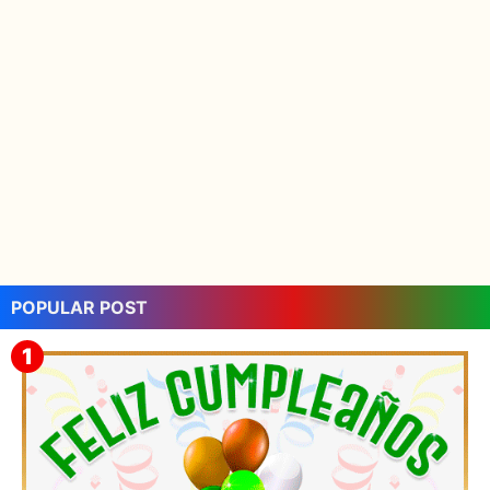
POPULAR POST