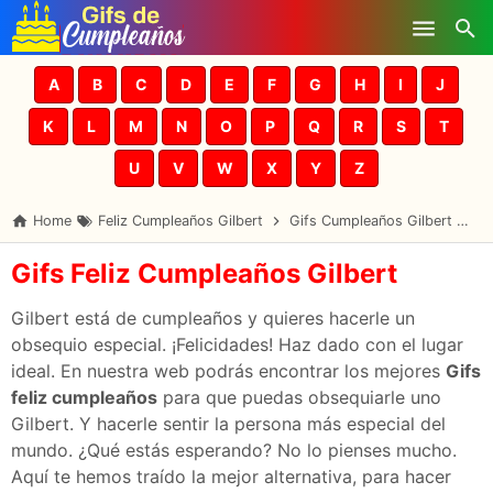
Skip to main content
A
B
C
D
E
F
G
H
I
J
K
L
M
N
O
P
Q
R
S
T
U
V
W
X
Y
Z
Home
Feliz Cumpleaños Gilbert
Gifs Cumpleaños Gilbert
Gi
Gifs Feliz Cumpleaños Gilbert
Gilbert está de cumpleaños y quieres hacerle un
obsequio especial. ¡Felicidades! Haz dado con el lugar
ideal. En nuestra web podrás encontrar los mejores
Gifs
feliz cumpleaños
para que puedas obsequiarle uno
Gilbert. Y hacerle sentir la persona más especial del
mundo. ¿Qué estás esperando? No lo pienses mucho.
Aquí te hemos traído la mejor alternativa, para hacer