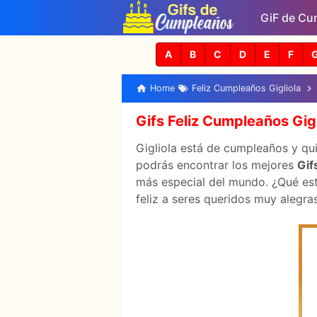
GiF de Cu
A
B
C
D
E
F
Home
Feliz Cumpleaños Gigliola
Gifs Feliz Cumpleaños Gigl
Gigliola está de cumpleaños y qui
podrás encontrar los mejores
Gif
más especial del mundo. ¿Qué est
feliz a seres queridos muy alegras