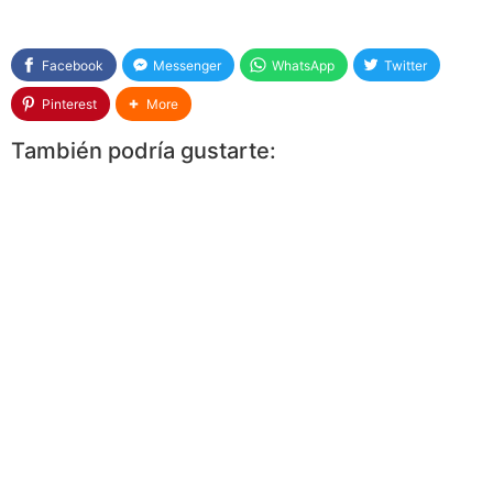
Facebook
Messenger
WhatsApp
Twitter
Pinterest
More
También podría gustarte: