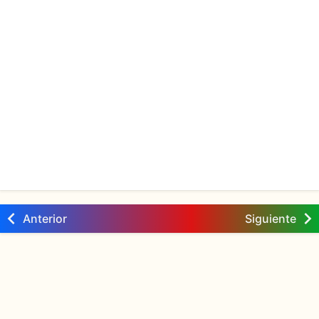
Anterior
Siguiente