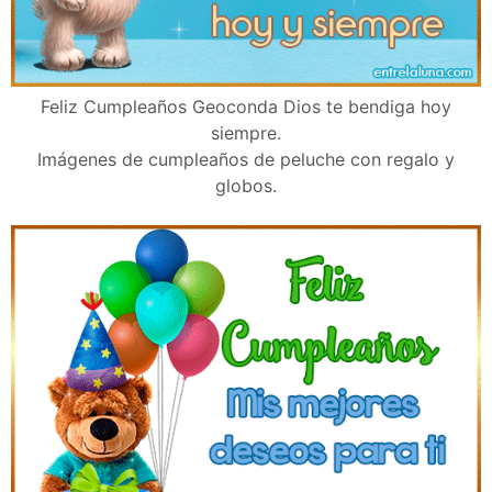
Feliz Cumpleaños Geoconda Dios te bendiga hoy
siempre.
Imágenes de cumpleaños de peluche con regalo y
globos.