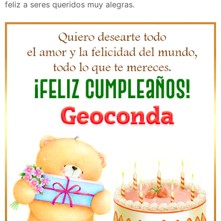
feliz a seres queridos muy alegras.