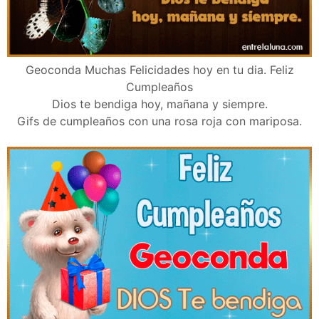
Geoconda Muchas Felicidades hoy en tu dia. Feliz
Cumpleaños
Dios te bendiga hoy, mañana y siempre.
Gifs de cumpleaños con una rosa roja con mariposa.