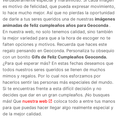
es motivo de felicidad, que pueda expresar movimiento,
lo hace mucho mejor. Así que no pierdas la oportunidad
de darle a tus seres queridos una de nuestras
imágenes
animadas de feliz cumpleaños años para Geoconda
.
En nuestra web, no solo tenemos calidad, sino también
la mejor variedad para que a la hora de escoger no te
falten opciones y motivos. Recuerda que haces este
regalo pensando en Geoconda. Personaliza tu obsequio
con un bonito
Gifs de Feliz Cumpleaños Geoconda.
¿Para qué esperar más? En estas fechas deseamos que
todos nuestros seres queridos se llenen de muchos
mimos y regalos. Por lo cual nos esforzamos por
hacerlos sentir las personas más especiales del mundo.
Si te encuentras frente a esta difícil decisión y no
decides que dar en un gran cumpleaños. ¡No busques
más! Que
nuestra web
coloca todo a entre tus manos
para que puedas hacer llegar algo realmente especial y
de la mejor calidad.