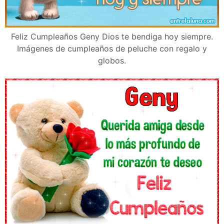
Feliz Cumpleaños Geny Dios te bendiga hoy siempre.
Imágenes de cumpleaños de peluche con regalo y
globos.