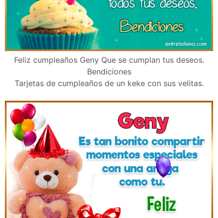
Feliz cumpleaños Geny Que se cumplan tus deseos.
Bendiciones
Tarjetas de cumpleaños de un keke con sus velitas.