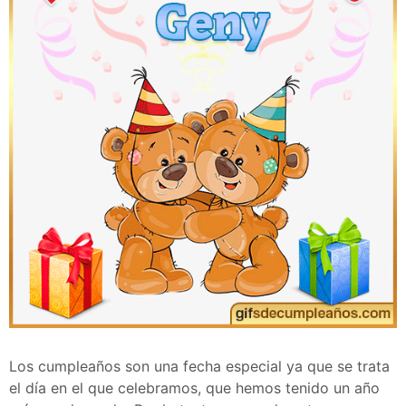
Los cumpleaños son una fecha especial ya que se trata
el día en el que celebramos, que hemos tenido un año