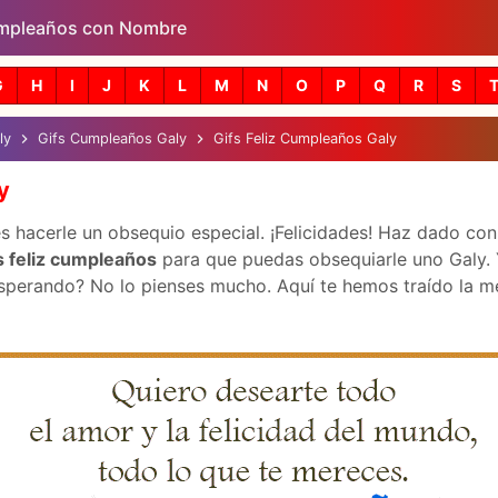
mpleaños con Nombre
Skip to main content
G
H
I
J
K
L
M
N
O
P
Q
R
S
ly
Gifs Cumpleaños Galy
Gifs Feliz Cumpleaños Galy
y
 hacerle un obsequio especial. ¡Felicidades! Haz dado con 
s feliz cumpleaños
para que puedas obsequiarle uno Galy. Y
perando? No lo pienses mucho. Aquí te hemos traído la mejo