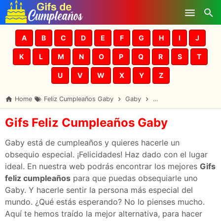
Skip to main content
A
B
C
D
E
F
G
H
I
J
K
L
M
N
O
P
Q
R
S
T
U
V
W
X
Y
Z
Home
Feliz Cumpleaños Gaby
Gaby
Gifs Cumpleaños Gab
Gifs Feliz Cumpleaños Gaby
Gaby está de cumpleaños y quieres hacerle un
obsequio especial. ¡Felicidades! Haz dado con el lugar
ideal. En nuestra web podrás encontrar los mejores
Gifs
feliz cumpleaños
para que puedas obsequiarle uno
Gaby. Y hacerle sentir la persona más especial del
mundo. ¿Qué estás esperando? No lo pienses mucho.
Aquí te hemos traído la mejor alternativa, para hacer