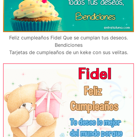
Feliz cumpleaños Fidel Que se cumplan tus deseos.
Bendiciones
Tarjetas de cumpleaños de un keke con sus velitas.