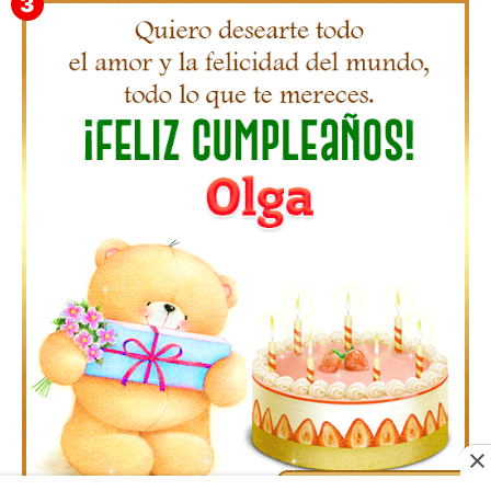
Gifs Feliz Cumpleaños Octavio