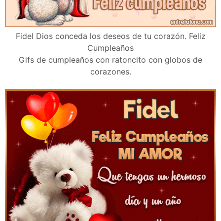
Fidel Dios conceda los deseos de tu corazón. Feliz
Cumpleaños
Gifs de cumpleaños con ratoncito con globos de
corazones.