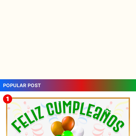
POPULAR POST