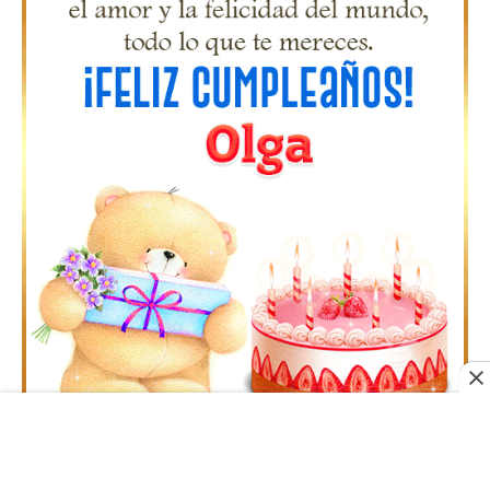
Gifs Feliz Cumpleaños Octavio