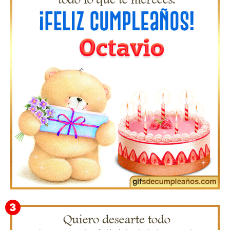
Gifs de Feliz Cumpleaños con Nombres