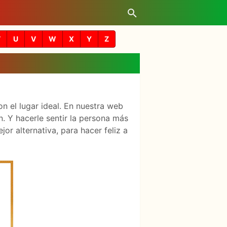
T
U
V
W
X
Y
Z
n el lugar ideal. En nuestra web
. Y hacerle sentir la persona más
r alternativa, para hacer feliz a