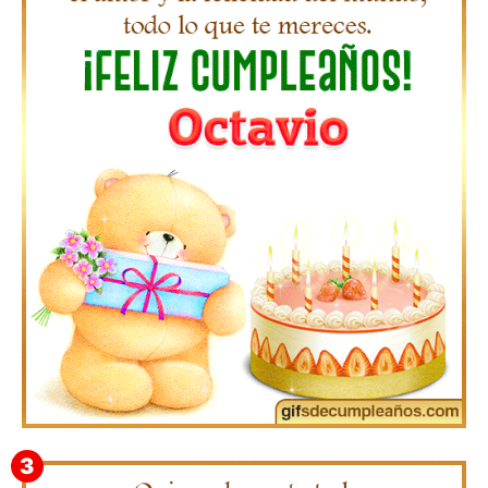
Gifs de Feliz Cumpleaños con Nombres