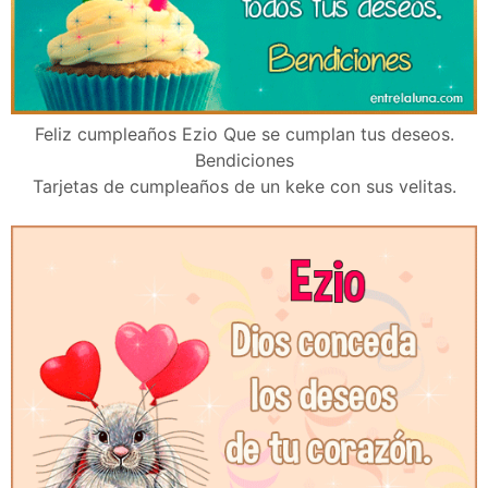
Feliz cumpleaños Ezio Que se cumplan tus deseos.
Bendiciones
Tarjetas de cumpleaños de un keke con sus velitas.