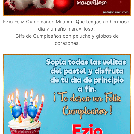
Ezio Feliz Cumpleaños Mi amor Que tengas un hermoso
día y un año maravilloso.
Gifs de Cumpleaños con peluche y globos de
corazones.