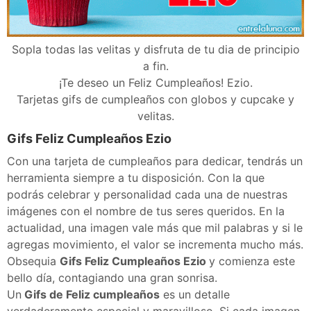
Sopla todas las velitas y disfruta de tu dia de principio
a fin.
¡Te deseo un Feliz Cumpleaños! Ezio.
Tarjetas gifs de cumpleaños con globos y cupcake y
velitas.
Gifs Feliz Cumpleaños Ezio
Con una tarjeta de cumpleaños para dedicar, tendrás un
herramienta siempre a tu disposición. Con la que
podrás celebrar y personalidad cada una de nuestras
imágenes con el nombre de tus seres queridos. En la
actualidad, una imagen vale más que mil palabras y si le
agregas movimiento, el valor se incrementa mucho más.
Obsequia
Gifs Feliz Cumpleaños Ezio
y comienza este
bello día, contagiando una gran sonrisa.
Un
Gifs de Feliz cumpleaños
es un detalle
verdaderamente especial y maravilloso. Si cada imagen