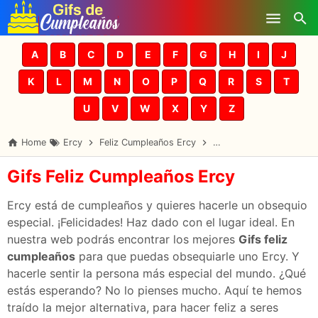
Skip to main content
A
B
C
D
E
F
G
H
I
J
K
L
M
N
O
P
Q
R
S
T
U
V
W
X
Y
Z
Home
Ercy
Feliz Cumpleaños Ercy
Gifs Cumpleaños Ercy
Gifs Feliz Cumpleaños Ercy
Ercy está de cumpleaños y quieres hacerle un obsequio
especial. ¡Felicidades! Haz dado con el lugar ideal. En
nuestra web podrás encontrar los mejores
Gifs feliz
cumpleaños
para que puedas obsequiarle uno Ercy. Y
hacerle sentir la persona más especial del mundo. ¿Qué
estás esperando? No lo pienses mucho. Aquí te hemos
traído la mejor alternativa, para hacer feliz a seres