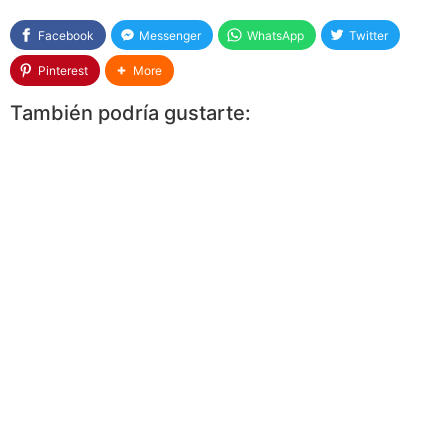
Facebook
Messenger
WhatsApp
Twitter
Pinterest
More
También podría gustarte: