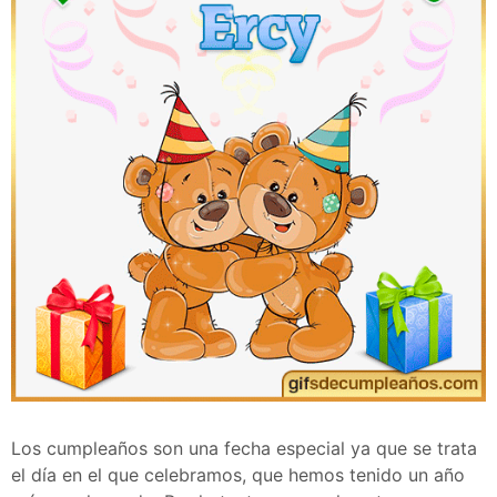
Los cumpleaños son una fecha especial ya que se trata
el día en el que celebramos, que hemos tenido un año