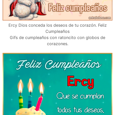
Ercy Dios conceda los deseos de tu corazón. Feliz
Cumpleaños
Gifs de cumpleaños con ratoncito con globos de
corazones.