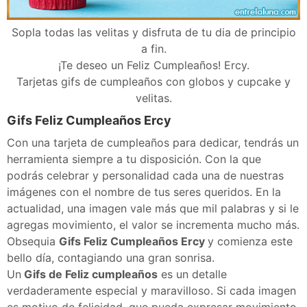
Sopla todas las velitas y disfruta de tu dia de principio
a fin.
¡Te deseo un Feliz Cumpleaños! Ercy.
Tarjetas gifs de cumpleaños con globos y cupcake y
velitas.
Gifs Feliz Cumpleaños Ercy
Con una tarjeta de cumpleaños para dedicar, tendrás un
herramienta siempre a tu disposición. Con la que
podrás celebrar y personalidad cada una de nuestras
imágenes con el nombre de tus seres queridos. En la
actualidad, una imagen vale más que mil palabras y si le
agregas movimiento, el valor se incrementa mucho más.
Obsequia
Gifs Feliz Cumpleaños Ercy
y comienza este
bello día, contagiando una gran sonrisa.
Un
Gifs de Feliz cumpleaños
es un detalle
verdaderamente especial y maravilloso. Si cada imagen
es motivo de felicidad, que pueda expresar movimiento,