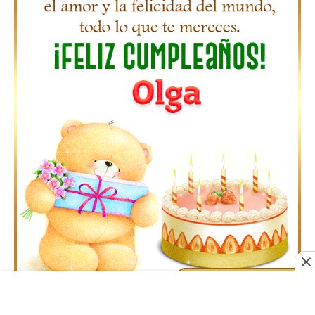
Gifs Feliz Cumpleaños Octavio