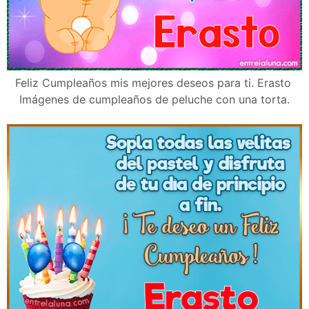
Feliz Cumpleaños mis mejores deseos para ti. Erasto
Imágenes de cumpleaños de peluche con una torta.