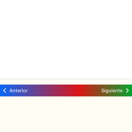
Anterior
Siguiente