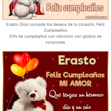
Erasto Dios conceda los deseos de tu corazón. Feliz
Cumpleaños
Gifs de cumpleaños con ratoncito con globos de
corazones.