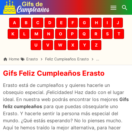
Skip to main content
A
B
C
D
E
F
G
H
I
J
K
L
M
N
O
P
Q
R
S
T
U
V
W
X
Y
Z
Home
Erasto
Feliz Cumpleaños Erasto
Gifs Cumpleaños Er
Gifs Feliz Cumpleaños Erasto
Erasto está de cumpleaños y quieres hacerle un
obsequio especial. ¡Felicidades! Haz dado con el lugar
ideal. En nuestra web podrás encontrar los mejores
Gifs
feliz cumpleaños
para que puedas obsequiarle uno
Erasto. Y hacerle sentir la persona más especial del
mundo. ¿Qué estás esperando? No lo pienses mucho.
Aquí te hemos traído la mejor alternativa, para hacer