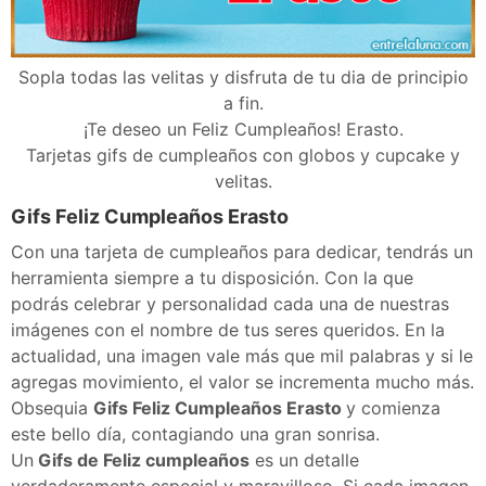
Sopla todas las velitas y disfruta de tu dia de principio
a fin.
¡Te deseo un Feliz Cumpleaños! Erasto.
Tarjetas gifs de cumpleaños con globos y cupcake y
velitas.
Gifs Feliz Cumpleaños Erasto
Con una tarjeta de cumpleaños para dedicar, tendrás un
herramienta siempre a tu disposición. Con la que
podrás celebrar y personalidad cada una de nuestras
imágenes con el nombre de tus seres queridos. En la
actualidad, una imagen vale más que mil palabras y si le
agregas movimiento, el valor se incrementa mucho más.
Obsequia
Gifs Feliz Cumpleaños Erasto
y comienza
este bello día, contagiando una gran sonrisa.
Un
Gifs de Feliz cumpleaños
es un detalle
verdaderamente especial y maravilloso. Si cada imagen