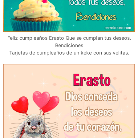
Feliz cumpleaños Erasto Que se cumplan tus deseos.
Bendiciones
Tarjetas de cumpleaños de un keke con sus velitas.