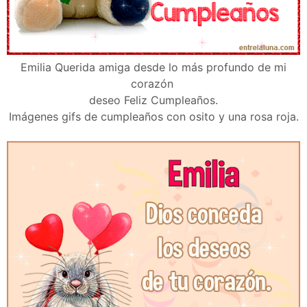
Emilia Querida amiga desde lo más profundo de mi
corazón
deseo Feliz Cumpleaños.
Imágenes gifs de cumpleaños con osito y una rosa roja.