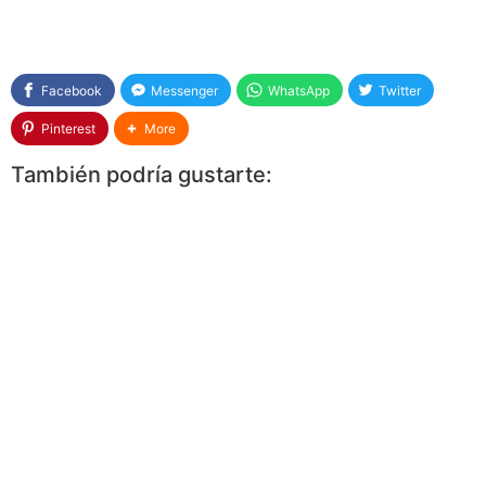
Facebook
Messenger
WhatsApp
Twitter
Pinterest
More
También podría gustarte: