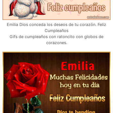
Emilia Dios conceda los deseos de tu corazón. Feliz
Cumpleaños
Gifs de cumpleaños con ratoncito con globos de
corazones.