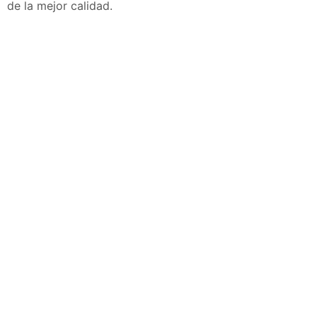
de la mejor calidad.