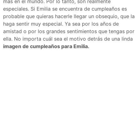
más en el mundo. Por lo tanto, son realmente
especiales. Si Emilia se encuentra de cumpleaños es
probable que quieras hacerle llegar un obsequio, que la
haga sentir muy especial. Ya sea por los años de
amistad o por los grandes sentimientos que tengas por
ella. No importa cuál sea el motivo detrás de una linda
imagen de cumpleaños para Emilia.