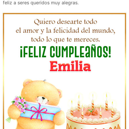
feliz a seres queridos muy alegras.