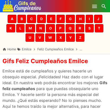
Skip to main content
A
B
C
D
E
F
G
H
I
J
K
L
M
N
O
P
Q
R
S
T
U
V
W
X
Y
Z
Home
Emilce
Feliz Cumpleaños Emilce
Gifs Cumpleaños Em
Gifs Feliz Cumpleaños Emilce
Emilce está de cumpleaños y quieres hacerle un
obsequio especial. ¡Felicidades! Haz dado con el lugar
ideal. En nuestra web podrás encontrar los mejores
Gifs
feliz cumpleaños
para que puedas obsequiarle uno
Emilce. Y hacerle sentir la persona más especial del
mundo. ¿Qué estás esperando? No lo pienses mucho.
Aquí te hemos traído la mejor alternativa, para hacer