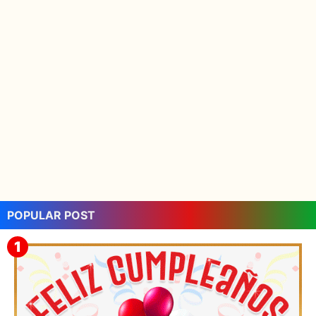
POPULAR POST