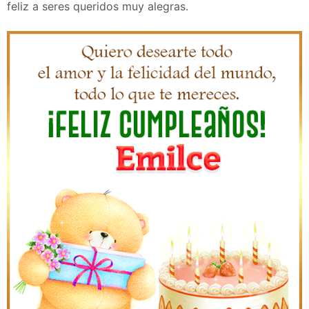
feliz a seres queridos muy alegras.