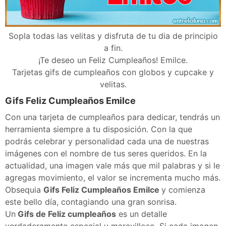
Sopla todas las velitas y disfruta de tu dia de principio
a fin.
¡Te deseo un Feliz Cumpleaños! Emilce.
Tarjetas gifs de cumpleaños con globos y cupcake y
velitas.
Gifs Feliz Cumpleaños Emilce
Con una tarjeta de cumpleaños para dedicar, tendrás un
herramienta siempre a tu disposición. Con la que
podrás celebrar y personalidad cada una de nuestras
imágenes con el nombre de tus seres queridos. En la
actualidad, una imagen vale más que mil palabras y si le
agregas movimiento, el valor se incrementa mucho más.
Obsequia
Gifs Feliz Cumpleaños Emilce
y comienza
este bello día, contagiando una gran sonrisa.
Un
Gifs de Feliz cumpleaños
es un detalle
verdaderamente especial y maravilloso. Si cada imagen