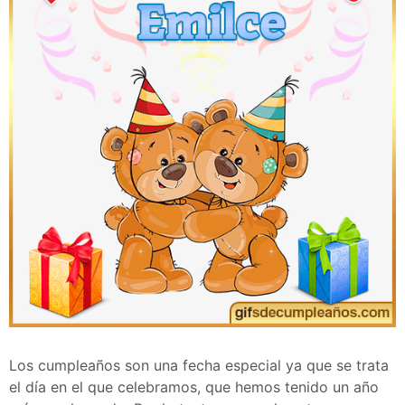
Los cumpleaños son una fecha especial ya que se trata
el día en el que celebramos, que hemos tenido un año