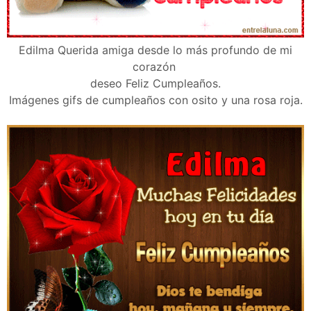
Edilma Querida amiga desde lo más profundo de mi
corazón
deseo Feliz Cumpleaños.
Imágenes gifs de cumpleaños con osito y una rosa roja.