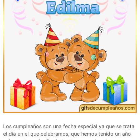
Los cumpleaños son una fecha especial ya que se trata
el día en el que celebramos, que hemos tenido un año