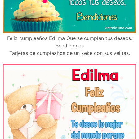
Feliz cumpleaños Edilma Que se cumplan tus deseos.
Bendiciones
Tarjetas de cumpleaños de un keke con sus velitas.