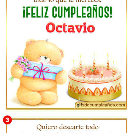
Gifs de Feliz Cumpleaños con Nombres