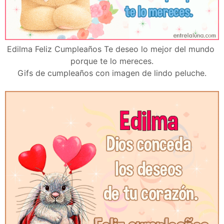
Edilma Feliz Cumpleaños Te deseo lo mejor del mundo
porque te lo mereces.
Gifs de cumpleaños con imagen de lindo peluche.