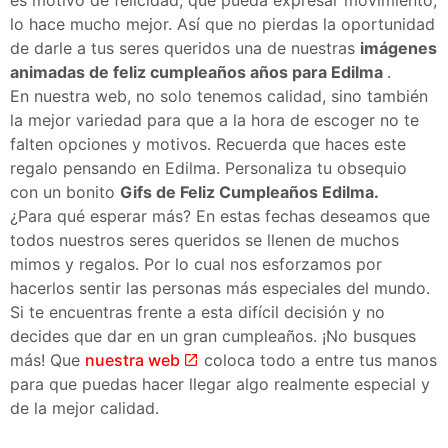
lo hace mucho mejor. Así que no pierdas la oportunidad
de darle a tus seres queridos una de nuestras
imágenes
animadas de feliz cumpleaños años para Edilma
.
En nuestra web, no solo tenemos calidad, sino también
la mejor variedad para que a la hora de escoger no te
falten opciones y motivos. Recuerda que haces este
regalo pensando en Edilma. Personaliza tu obsequio
con un bonito
Gifs de Feliz Cumpleaños Edilma.
¿Para qué esperar más? En estas fechas deseamos que
todos nuestros seres queridos se llenen de muchos
mimos y regalos. Por lo cual nos esforzamos por
hacerlos sentir las personas más especiales del mundo.
Si te encuentras frente a esta difícil decisión y no
decides que dar en un gran cumpleaños. ¡No busques
más! Que
nuestra web
coloca todo a entre tus manos
para que puedas hacer llegar algo realmente especial y
de la mejor calidad.