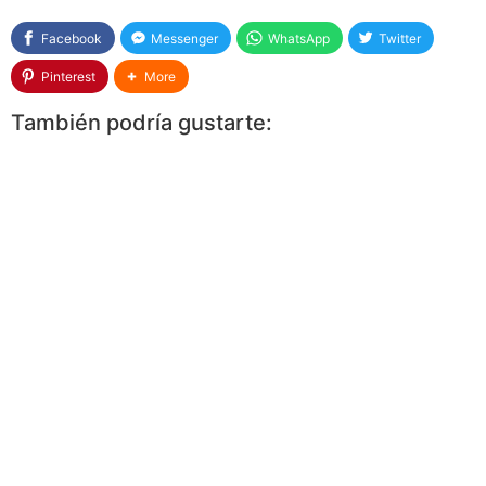
Facebook
Messenger
WhatsApp
Twitter
Pinterest
More
También podría gustarte: