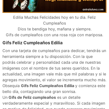
Edilia Muchas Felicidades hoy en tu dia. Feliz
Cumpleaños
Dios te bendiga hoy, mañana y siempre.
Gifs de cumpleaños con una rosa roja con mariposa.
Gifs Feliz Cumpleaños Edilia
Con una tarjeta de cumpleaños para dedicar, tendrás un
herramienta siempre a tu disposición. Con la que
podrás celebrar y personalidad cada una de nuestras
imágenes con el nombre de tus seres queridos. En la
actualidad, una imagen vale más que mil palabras y si le
agregas movimiento, el valor se incrementa mucho más.
Obsequia
Gifs Feliz Cumpleaños Edilia
y comienza este
bello día, contagiando una gran sonrisa.
Un
Gifs de Feliz cumpleaños
es un detalle
verdaderamente especial y maravilloso. Si cada imagen
es motivo de felicidad, que pueda expresar movimiento,