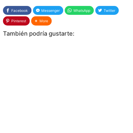
Facebook
Messenger
WhatsApp
Twitter
Pinterest
More
También podría gustarte: