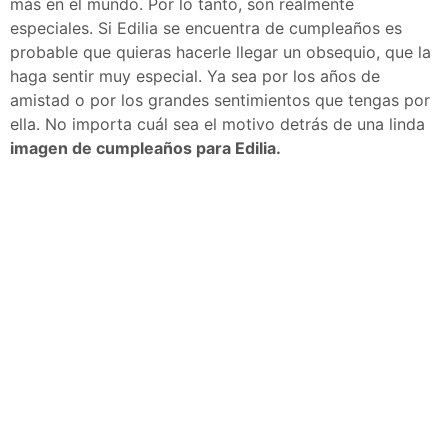
más en el mundo. Por lo tanto, son realmente
especiales. Si Edilia se encuentra de cumpleaños es
probable que quieras hacerle llegar un obsequio, que la
haga sentir muy especial. Ya sea por los años de
amistad o por los grandes sentimientos que tengas por
ella. No importa cuál sea el motivo detrás de una linda
imagen de cumpleaños para Edilia.