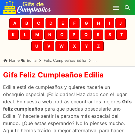
Skip to main content
A
B
C
D
E
F
G
H
I
J
K
L
M
N
O
P
Q
R
S
T
U
V
W
X
Y
Z
Home
Edilia
Feliz Cumpleaños Edilia
Gifs Cumpleaños Edili
Gifs Feliz Cumpleaños Edilia
Edilia está de cumpleaños y quieres hacerle un
obsequio especial. ¡Felicidades! Haz dado con el lugar
ideal. En nuestra web podrás encontrar los mejores
Gifs
feliz cumpleaños
para que puedas obsequiarle uno
Edilia. Y hacerle sentir la persona más especial del
mundo. ¿Qué estás esperando? No lo pienses mucho.
Aquí te hemos traído la mejor alternativa, para hacer