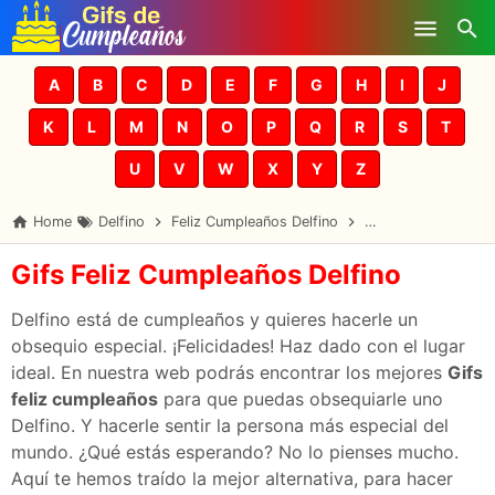
Skip to main content
A
B
C
D
E
F
G
H
I
J
K
L
M
N
O
P
Q
R
S
T
U
V
W
X
Y
Z
Home
Delfino
Feliz Cumpleaños Delfino
Gifs Cumpleaños De
Gifs Feliz Cumpleaños Delfino
Delfino está de cumpleaños y quieres hacerle un
obsequio especial. ¡Felicidades! Haz dado con el lugar
ideal. En nuestra web podrás encontrar los mejores
Gifs
feliz cumpleaños
para que puedas obsequiarle uno
Delfino. Y hacerle sentir la persona más especial del
mundo. ¿Qué estás esperando? No lo pienses mucho.
Aquí te hemos traído la mejor alternativa, para hacer