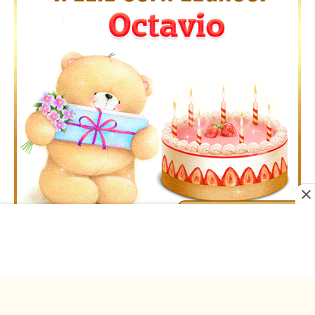
Gifs Feliz Cumpleaños Pilar
Acerca de Nosotros
•
Contacto
•
Privacidad
•
Sitemap
•
©2019
Imágenes Gifs de cumpleaños