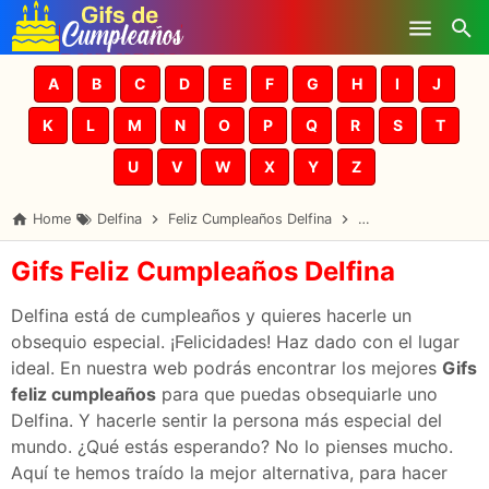
Skip to main content
A
B
C
D
E
F
G
H
I
J
K
L
M
N
O
P
Q
R
S
T
U
V
W
X
Y
Z
Home
Delfina
Feliz Cumpleaños Delfina
Gifs Cumpleaños De
Gifs Feliz Cumpleaños Delfina
Delfina está de cumpleaños y quieres hacerle un
obsequio especial. ¡Felicidades! Haz dado con el lugar
ideal. En nuestra web podrás encontrar los mejores
Gifs
feliz cumpleaños
para que puedas obsequiarle uno
Delfina. Y hacerle sentir la persona más especial del
mundo. ¿Qué estás esperando? No lo pienses mucho.
Aquí te hemos traído la mejor alternativa, para hacer