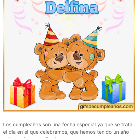
Los cumpleaños son una fecha especial ya que se trata
el día en el que celebramos, que hemos tenido un año