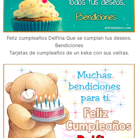
Feliz cumpleaños Delfina Que se cumplan tus deseos.
Bendiciones
Tarjetas de cumpleaños de un keke con sus velitas.