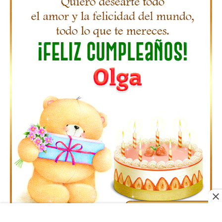
Gifs Feliz Cumpleaños Octavio