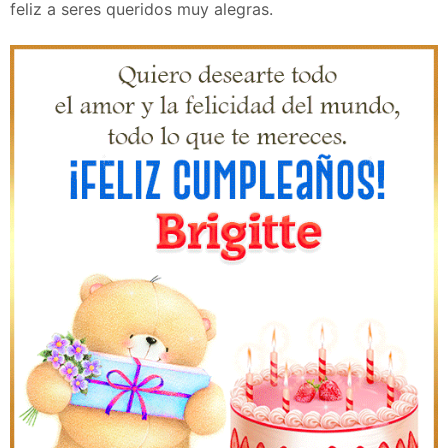
feliz a seres queridos muy alegras.