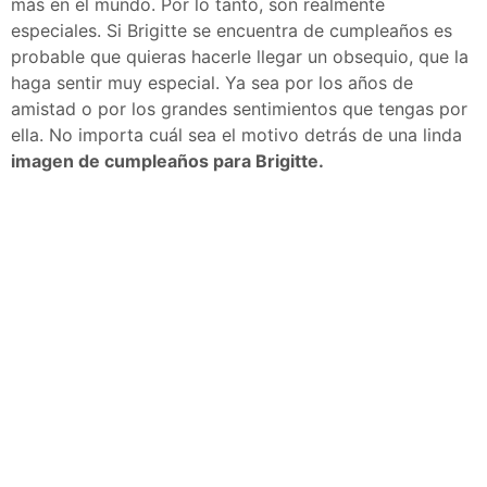
más en el mundo. Por lo tanto, son realmente
especiales. Si Brigitte se encuentra de cumpleaños es
probable que quieras hacerle llegar un obsequio, que la
haga sentir muy especial. Ya sea por los años de
amistad o por los grandes sentimientos que tengas por
ella. No importa cuál sea el motivo detrás de una linda
imagen de cumpleaños para Brigitte.