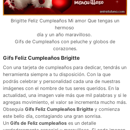
Brigitte Feliz Cumpleaños Mi amor Que tengas un
hermoso
día y un año maravilloso.
Gifs de Cumpleaños con peluche y globos de
corazones.
Gifs Feliz Cumpleaños Brigitte
Con una tarjeta de cumpleaños para dedicar, tendrás un
herramienta siempre a tu disposición. Con la que
podrás celebrar y personalidad cada una de nuestras
imágenes con el nombre de tus seres queridos. En la
actualidad, una imagen vale más que mil palabras y si le
agregas movimiento, el valor se incrementa mucho más.
Obsequia
Gifs Feliz Cumpleaños Brigitte
y comienza
este bello día, contagiando una gran sonrisa.
Un
Gifs de Feliz cumpleaños
es un detalle
verdaderamente especial y maravilloso. Si cada imagen