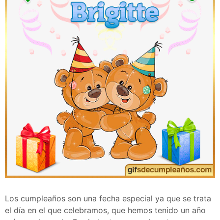
Los cumpleaños son una fecha especial ya que se trata
el día en el que celebramos, que hemos tenido un año