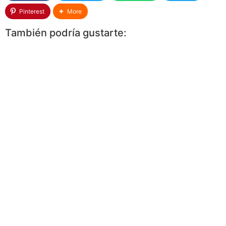
Pinterest
More
También podría gustarte: