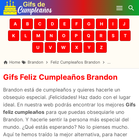
Skip to main content
A
B
C
D
E
F
G
H
I
J
K
L
M
N
O
P
Q
R
S
T
U
V
W
X
Y
Z
Home
Brandon
Feliz Cumpleaños Brandon
Gifs Cumpleaño
Gifs Feliz Cumpleaños Brandon
Brandon está de cumpleaños y quieres hacerle un
obsequio especial. ¡Felicidades! Haz dado con el lugar
ideal. En nuestra web podrás encontrar los mejores
Gifs
feliz cumpleaños
para que puedas obsequiarle uno
Brandon. Y hacerle sentir la persona más especial del
mundo. ¿Qué estás esperando? No lo pienses mucho.
Aquí te hemos traído la mejor alternativa, para hacer