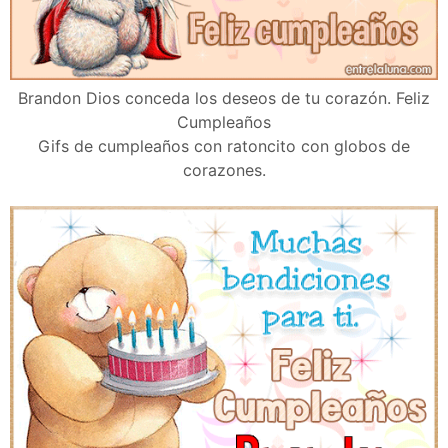
Brandon Dios conceda los deseos de tu corazón. Feliz
Cumpleaños
Gifs de cumpleaños con ratoncito con globos de
corazones.