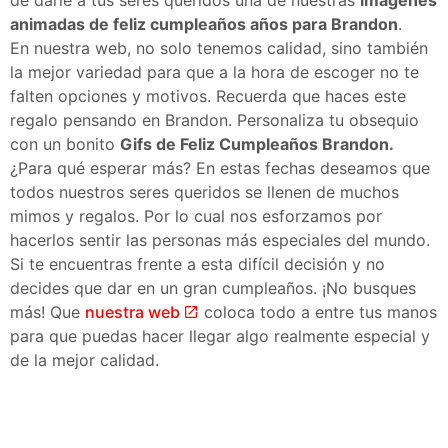
animadas de feliz cumpleaños años para
Brandon
.
En nuestra web, no solo tenemos calidad, sino también
la mejor variedad para que a la hora de escoger no te
falten opciones y motivos. Recuerda que haces este
regalo pensando en Brandon. Personaliza tu obsequio
con un bonito
Gifs de Feliz Cumpleaños Brandon.
¿Para qué esperar más? En estas fechas deseamos que
todos nuestros seres queridos se llenen de muchos
mimos y regalos. Por lo cual nos esforzamos por
hacerlos sentir las personas más especiales del mundo.
Si te encuentras frente a esta difícil decisión y no
decides que dar en un gran cumpleaños. ¡No busques
más! Que
nuestra web
coloca todo a entre tus manos
para que puedas hacer llegar algo realmente especial y
de la mejor calidad.