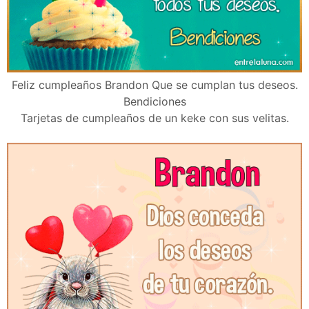
Feliz cumpleaños Brandon Que se cumplan tus deseos.
Bendiciones
Tarjetas de cumpleaños de un keke con sus velitas.