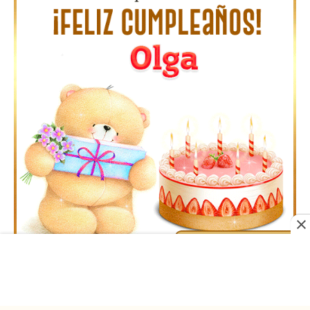
Gifs Feliz Cumpleaños Octavio
Acerca de Nosotros
•
Contacto
•
Privacidad
•
Sitemap
•