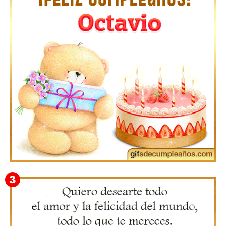
Gifs de Feliz Cumpleaños con Nombres