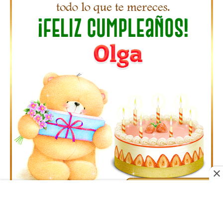
Gifs Feliz Cumpleaños Octavio
Acerca de Nosotros
•
Contacto
•
Privacidad
•