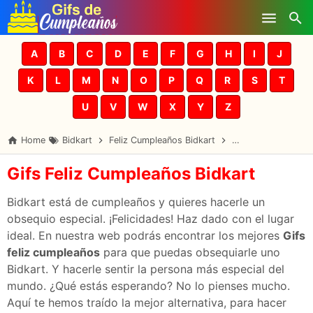
Skip to main content
A
B
C
D
E
F
G
H
I
J
K
L
M
N
O
P
Q
R
S
T
U
V
W
X
Y
Z
Home
Bidkart
Feliz Cumpleaños Bidkart
Gifs Cumpleaños B
Gifs Feliz Cumpleaños Bidkart
Bidkart está de cumpleaños y quieres hacerle un
obsequio especial. ¡Felicidades! Haz dado con el lugar
ideal. En nuestra web podrás encontrar los mejores
Gifs
feliz cumpleaños
para que puedas obsequiarle uno
Bidkart. Y hacerle sentir la persona más especial del
mundo. ¿Qué estás esperando? No lo pienses mucho.
Aquí te hemos traído la mejor alternativa, para hacer