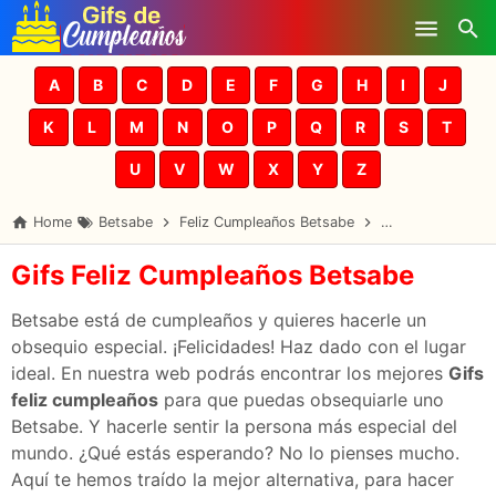
Skip to main content
A
B
C
D
E
F
G
H
I
J
K
L
M
N
O
P
Q
R
S
T
U
V
W
X
Y
Z
Home
Betsabe
Feliz Cumpleaños Betsabe
Gifs Cumpleaños
Gifs Feliz Cumpleaños Betsabe
Betsabe está de cumpleaños y quieres hacerle un
obsequio especial. ¡Felicidades! Haz dado con el lugar
ideal. En nuestra web podrás encontrar los mejores
Gifs
feliz cumpleaños
para que puedas obsequiarle uno
Betsabe. Y hacerle sentir la persona más especial del
mundo. ¿Qué estás esperando? No lo pienses mucho.
Aquí te hemos traído la mejor alternativa, para hacer