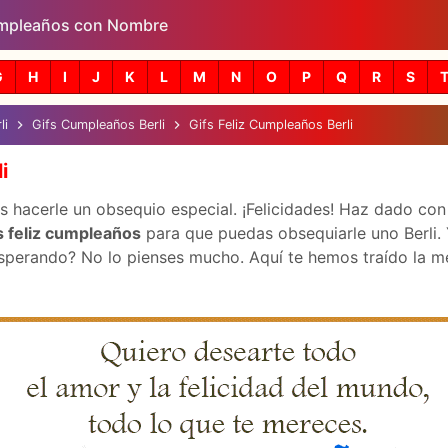
mpleaños con Nombre
Skip to main content
G
H
I
J
K
L
M
N
O
P
Q
R
S
li
Gifs Cumpleaños Berli
Gifs Feliz Cumpleaños Berli
i
s hacerle un obsequio especial. ¡Felicidades! Haz dado con 
s feliz cumpleaños
para que puedas obsequiarle uno Berli. 
perando? No lo pienses mucho. Aquí te hemos traído la mejo