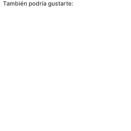
También podría gustarte: