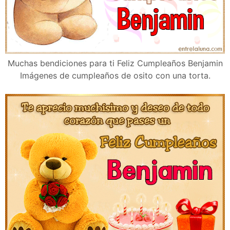
Muchas bendiciones para ti Feliz Cumpleaños Benjamin
Imágenes de cumpleaños de osito con una torta.