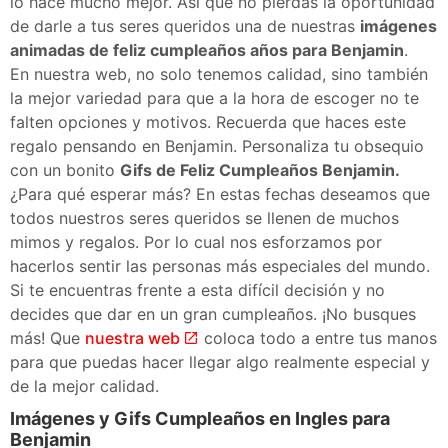
lo hace mucho mejor. Así que no pierdas la oportunidad
de darle a tus seres queridos una de nuestras
imágenes
animadas de feliz cumpleaños años para
Benjamin
.
En nuestra web, no solo tenemos calidad, sino también
la mejor variedad para que a la hora de escoger no te
falten opciones y motivos. Recuerda que haces este
regalo pensando en Benjamin. Personaliza tu obsequio
con un bonito
Gifs de Feliz Cumpleaños Benjamin.
¿Para qué esperar más? En estas fechas deseamos que
todos nuestros seres queridos se llenen de muchos
mimos y regalos. Por lo cual nos esforzamos por
hacerlos sentir las personas más especiales del mundo.
Si te encuentras frente a esta difícil decisión y no
decides que dar en un gran cumpleaños. ¡No busques
más! Que
nuestra web
coloca todo a entre tus manos
para que puedas hacer llegar algo realmente especial y
de la mejor calidad.
Imágenes y Gifs Cumpleaños en Ingles para
Benjamin