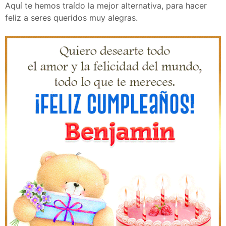
Aquí te hemos traído la mejor alternativa, para hacer
feliz a seres queridos muy alegras.