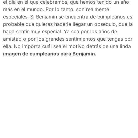
el día en el que celebramos, que hemos tenido un año
más en el mundo. Por lo tanto, son realmente
especiales. Si Benjamin se encuentra de cumpleaños es
probable que quieras hacerle llegar un obsequio, que la
haga sentir muy especial. Ya sea por los años de
amistad o por los grandes sentimientos que tengas por
ella. No importa cuál sea el motivo detrás de una linda
imagen de cumpleaños para Benjamin.