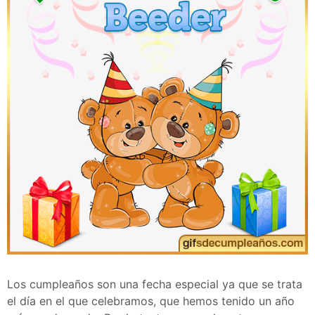
Los cumpleaños son una fecha especial ya que se trata
el día en el que celebramos, que hemos tenido un año