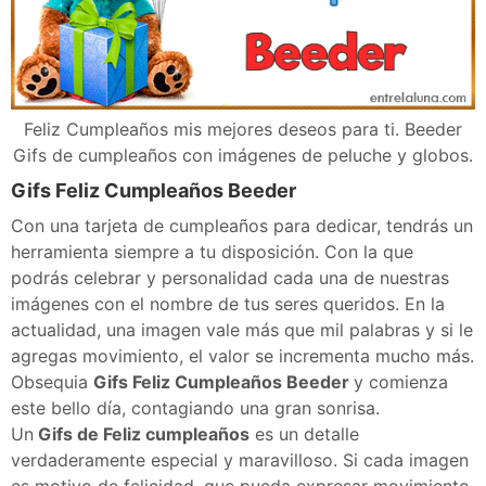
Feliz Cumpleaños mis mejores deseos para ti. Beeder
Gifs de cumpleaños con imágenes de peluche y globos.
Gifs Feliz Cumpleaños Beeder
Con una tarjeta de cumpleaños para dedicar, tendrás un
herramienta siempre a tu disposición. Con la que
podrás celebrar y personalidad cada una de nuestras
imágenes con el nombre de tus seres queridos. En la
actualidad, una imagen vale más que mil palabras y si le
agregas movimiento, el valor se incrementa mucho más.
Obsequia
Gifs Feliz Cumpleaños Beeder
y comienza
este bello día, contagiando una gran sonrisa.
Un
Gifs de Feliz cumpleaños
es un detalle
verdaderamente especial y maravilloso. Si cada imagen
es motivo de felicidad, que pueda expresar movimiento,