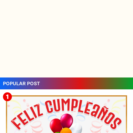
POPULAR POST