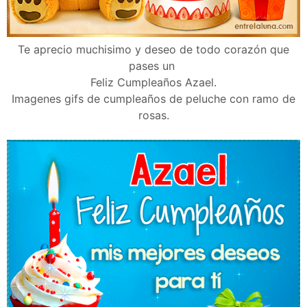
Te aprecio muchisimo y deseo de todo corazón que
pases un
Feliz Cumpleaños Azael.
Imagenes gifs de cumpleaños de peluche con ramo de
rosas.