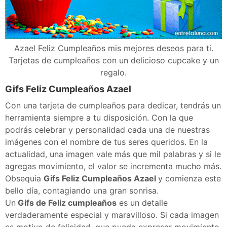
Azael Feliz Cumpleaños mis mejores deseos para ti.
Tarjetas de cumpleaños con un delicioso cupcake y un
regalo.
Gifs Feliz Cumpleaños Azael
Con una tarjeta de cumpleaños para dedicar, tendrás un
herramienta siempre a tu disposición. Con la que
podrás celebrar y personalidad cada una de nuestras
imágenes con el nombre de tus seres queridos. En la
actualidad, una imagen vale más que mil palabras y si le
agregas movimiento, el valor se incrementa mucho más.
Obsequia
Gifs Feliz Cumpleaños Azael
y comienza este
bello día, contagiando una gran sonrisa.
Un
Gifs de Feliz cumpleaños
es un detalle
verdaderamente especial y maravilloso. Si cada imagen
es motivo de felicidad, que pueda expresar movimiento,