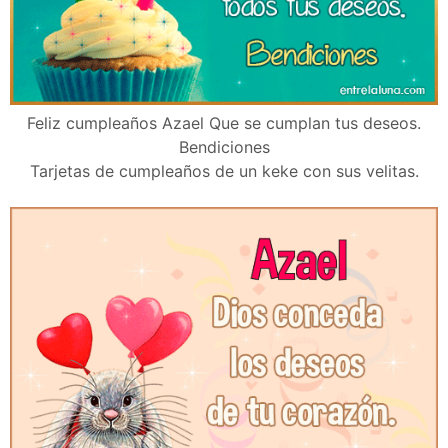
Feliz cumpleaños Azael Que se cumplan tus deseos.
Bendiciones
Tarjetas de cumpleaños de un keke con sus velitas.