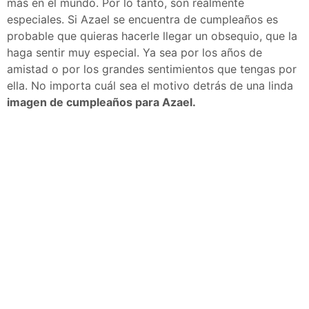
más en el mundo. Por lo tanto, son realmente
especiales. Si Azael se encuentra de cumpleaños es
probable que quieras hacerle llegar un obsequio, que la
haga sentir muy especial. Ya sea por los años de
amistad o por los grandes sentimientos que tengas por
ella. No importa cuál sea el motivo detrás de una linda
imagen de cumpleaños para Azael.