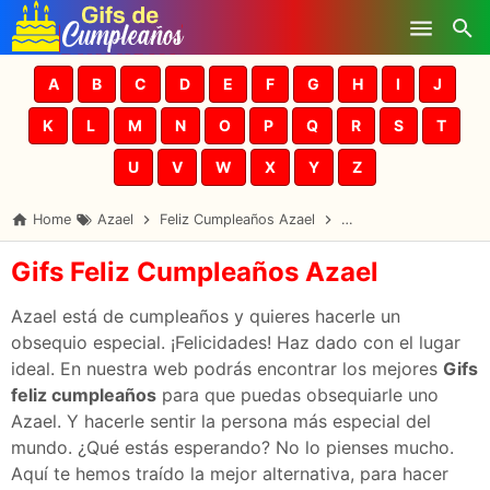
Skip to main content
A
B
C
D
E
F
G
H
I
J
K
L
M
N
O
P
Q
R
S
T
U
V
W
X
Y
Z
Home
Azael
Feliz Cumpleaños Azael
Gifs Cumpleaños Azae
Gifs Feliz Cumpleaños Azael
Azael está de cumpleaños y quieres hacerle un
obsequio especial. ¡Felicidades! Haz dado con el lugar
ideal. En nuestra web podrás encontrar los mejores
Gifs
feliz cumpleaños
para que puedas obsequiarle uno
Azael. Y hacerle sentir la persona más especial del
mundo. ¿Qué estás esperando? No lo pienses mucho.
Aquí te hemos traído la mejor alternativa, para hacer