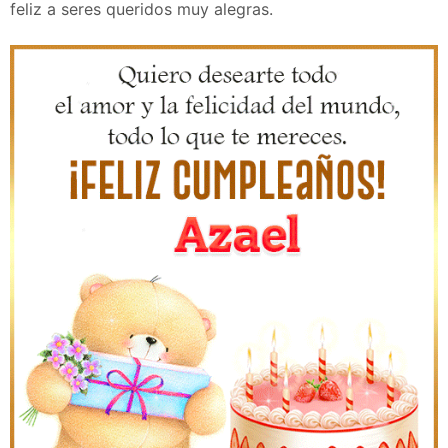
feliz a seres queridos muy alegras.