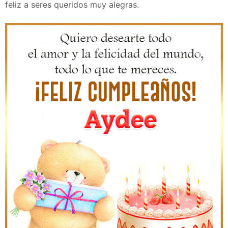
feliz a seres queridos muy alegras.