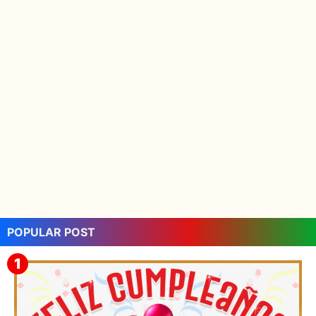
POPULAR POST