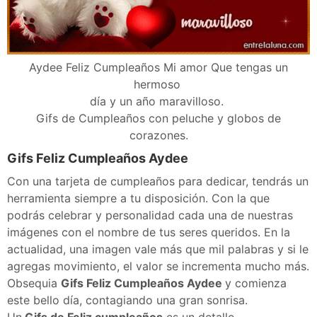
Aydee Feliz Cumpleaños Mi amor Que tengas un
hermoso
día y un año maravilloso.
Gifs de Cumpleaños con peluche y globos de
corazones.
Gifs Feliz Cumpleaños Aydee
Con una tarjeta de cumpleaños para dedicar, tendrás un
herramienta siempre a tu disposición. Con la que
podrás celebrar y personalidad cada una de nuestras
imágenes con el nombre de tus seres queridos. En la
actualidad, una imagen vale más que mil palabras y si le
agregas movimiento, el valor se incrementa mucho más.
Obsequia
Gifs Feliz Cumpleaños Aydee
y comienza
este bello día, contagiando una gran sonrisa.
Un
Gifs de Feliz cumpleaños
es un detalle