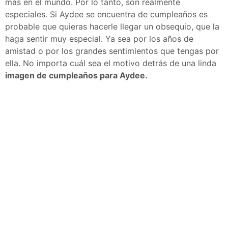
más en el mundo. Por lo tanto, son realmente
especiales. Si Aydee se encuentra de cumpleaños es
probable que quieras hacerle llegar un obsequio, que la
haga sentir muy especial. Ya sea por los años de
amistad o por los grandes sentimientos que tengas por
ella. No importa cuál sea el motivo detrás de una linda
imagen de cumpleaños para Aydee.