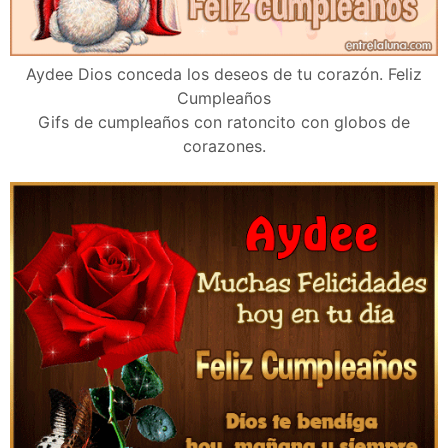
Aydee Dios conceda los deseos de tu corazón. Feliz
Cumpleaños
Gifs de cumpleaños con ratoncito con globos de
corazones.