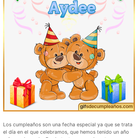
Los cumpleaños son una fecha especial ya que se trata
el día en el que celebramos, que hemos tenido un año