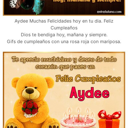
Aydee Muchas Felicidades hoy en tu dia. Feliz
Cumpleaños
Dios te bendiga hoy, mañana y siempre.
Gifs de cumpleaños con una rosa roja con mariposa.