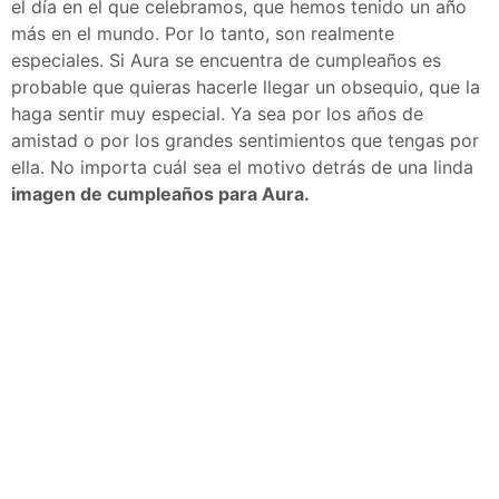
el día en el que celebramos, que hemos tenido un año
más en el mundo. Por lo tanto, son realmente
especiales. Si Aura se encuentra de cumpleaños es
probable que quieras hacerle llegar un obsequio, que la
haga sentir muy especial. Ya sea por los años de
amistad o por los grandes sentimientos que tengas por
ella. No importa cuál sea el motivo detrás de una linda
imagen de cumpleaños para Aura.