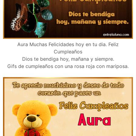
Aura Muchas Felicidades hoy en tu dia. Feliz
Cumpleaños
Dios te bendiga hoy, mañana y siempre.
Gifs de cumpleaños con una rosa roja con mariposa.