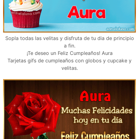
Sopla todas las velitas y disfruta de tu dia de principio
a fin.
¡Te deseo un Feliz Cumpleaños! Aura
Tarjetas gifs de cumpleaños con globos y cupcake y
velitas.