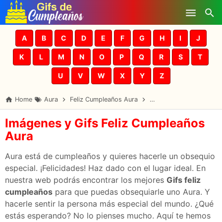
Skip to main content
A
B
C
D
E
F
G
H
I
J
K
L
M
N
O
P
Q
R
S
T
U
V
W
X
Y
Z
Home
Aura
Feliz Cumpleaños Aura
Gifs Cumpleaños Aura
Imágenes y Gifs Feliz Cumpleaños
Aura
Aura está de cumpleaños y quieres hacerle un obsequio
especial. ¡Felicidades! Haz dado con el lugar ideal. En
nuestra web podrás encontrar los mejores
Gifs feliz
cumpleaños
para que puedas obsequiarle uno Aura. Y
hacerle sentir la persona más especial del mundo. ¿Qué
estás esperando? No lo pienses mucho. Aquí te hemos