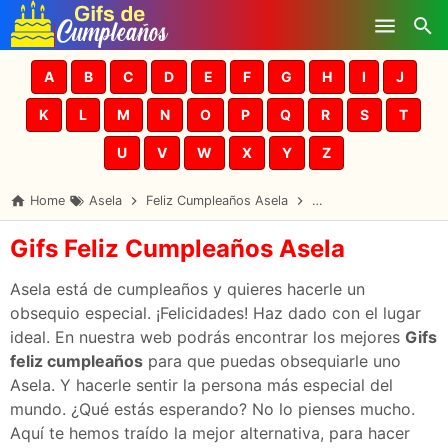
Skip to main content
A
B
C
D
E
F
G
H
I
J
K
L
M
N
O
P
Q
R
S
T
U
V
W
X
Y
Z
Home
Asela
Feliz Cumpleaños Asela
Gifs Cumpleaños Asel
Gifs Feliz Cumpleaños Asela
Asela está de cumpleaños y quieres hacerle un
obsequio especial. ¡Felicidades! Haz dado con el lugar
ideal. En nuestra web podrás encontrar los mejores
Gifs
feliz cumpleaños
para que puedas obsequiarle uno
Asela. Y hacerle sentir la persona más especial del
mundo. ¿Qué estás esperando? No lo pienses mucho.
Aquí te hemos traído la mejor alternativa, para hacer