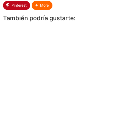
Pinterest
More
También podría gustarte: