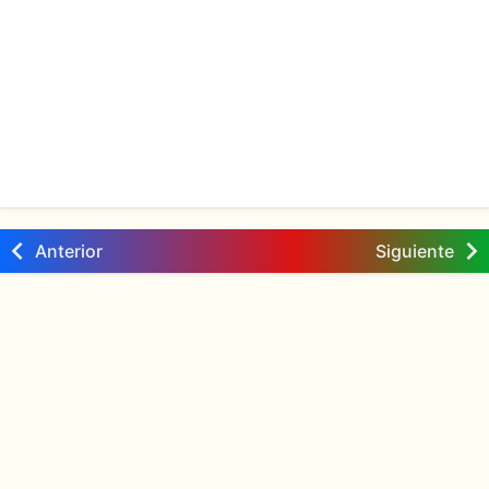
Anterior
Siguiente