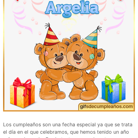
Los cumpleaños son una fecha especial ya que se trata
el día en el que celebramos, que hemos tenido un año