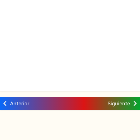
Anterior
Siguiente