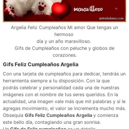
Argelia Feliz Cumpleaños Mi amor Que tengas un
hermoso
día y un año maravilloso.
Gifs de Cumpleaños con peluche y globos de
corazones.
Gifs Feliz Cumpleaños Argelia
Con una tarjeta de cumpleaños para dedicar, tendrás un
herramienta siempre a tu disposición. Con la que
podrás celebrar y personalidad cada una de nuestras
imágenes con el nombre de tus seres queridos. En la
actualidad, una imagen vale más que mil palabras y si le
agregas movimiento, el valor se incrementa mucho más.
Obsequia
Gifs Feliz Cumpleaños Argelia
y comienza
este bello día, contagiando una gran sonrisa.
Un
Gifs de Feliz cumpleaños
es un detalle