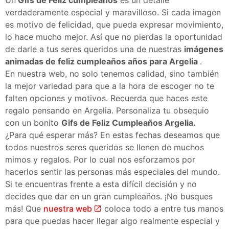
verdaderamente especial y maravilloso. Si cada imagen
es motivo de felicidad, que pueda expresar movimiento,
lo hace mucho mejor. Así que no pierdas la oportunidad
de darle a tus seres queridos una de nuestras
imágenes
animadas de feliz cumpleaños años para Argelia
.
En nuestra web, no solo tenemos calidad, sino también
la mejor variedad para que a la hora de escoger no te
falten opciones y motivos. Recuerda que haces este
regalo pensando en Argelia. Personaliza tu obsequio
con un bonito
Gifs de Feliz Cumpleaños Argelia.
¿Para qué esperar más? En estas fechas deseamos que
todos nuestros seres queridos se llenen de muchos
mimos y regalos. Por lo cual nos esforzamos por
hacerlos sentir las personas más especiales del mundo.
Si te encuentras frente a esta difícil decisión y no
decides que dar en un gran cumpleaños. ¡No busques
más! Que
nuestra web
coloca todo a entre tus manos
para que puedas hacer llegar algo realmente especial y