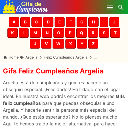
Skip to main content
A
B
C
D
E
F
G
H
I
J
K
L
M
N
O
P
Q
R
S
T
U
V
W
X
Y
Z
Home
Argelia
Feliz Cumpleaños Argelia
Gifs Cumpleaños Ar
Gifs Feliz Cumpleaños Argelia
Argelia está de cumpleaños y quieres hacerle un
obsequio especial. ¡Felicidades! Haz dado con el lugar
ideal. En nuestra web podrás encontrar los mejores
Gifs
feliz cumpleaños
para que puedas obsequiarle uno
Argelia. Y hacerle sentir la persona más especial del
mundo. ¿Qué estás esperando? No lo pienses mucho.
Aquí te hemos traído la mejor alternativa, para hacer