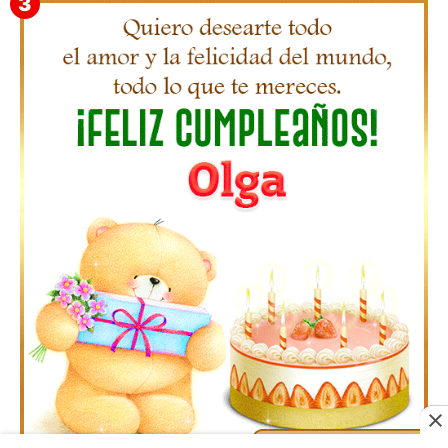
Gifs Feliz Cumpleaños Octavio