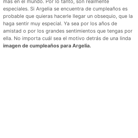
más en el mundo. Por lo tanto, son realmente
especiales. Si Argelia se encuentra de cumpleaños es
probable que quieras hacerle llegar un obsequio, que la
haga sentir muy especial. Ya sea por los años de
amistad o por los grandes sentimientos que tengas por
ella. No importa cuál sea el motivo detrás de una linda
imagen de cumpleaños para Argelia.