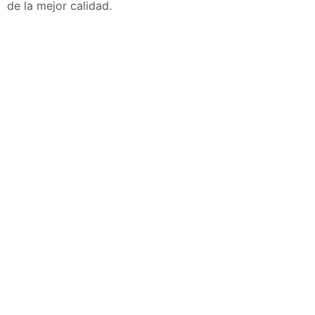
de la mejor calidad.