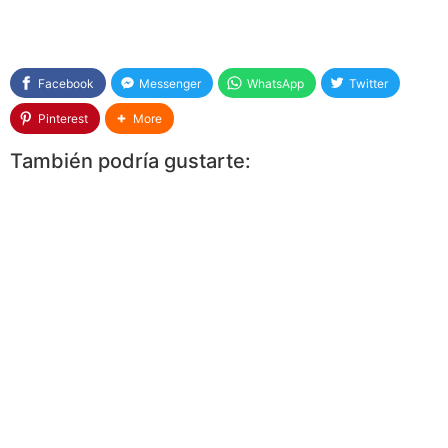
Facebook
Messenger
WhatsApp
Twitter
Pinterest
More
También podría gustarte: