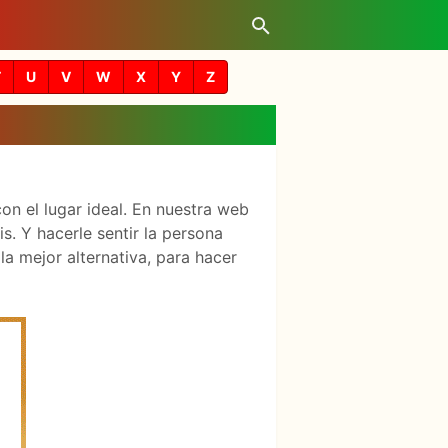
T
U
V
W
X
Y
Z
on el lugar ideal. En nuestra web
. Y hacerle sentir la persona
a mejor alternativa, para hacer