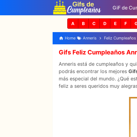
GiF de Cu
A
B
C
D
E
F
Home
Anneris
Feliz Cumpleaños
Gifs Feliz Cumpleaños Ann
Anneris está de cumpleaños y quie
podrás encontrar los mejores
Gif
más especial del mundo. ¿Qué est
feliz a seres queridos muy alegras