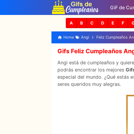
GiF de Cu
A
B
C
D
E
F
Home
Angi
Feliz Cumpleaños An
Gifs Feliz Cumpleaños Ang
Angi está de cumpleaños y quieres
podrás encontrar los mejores
Gif
especial del mundo. ¿Qué estás es
seres queridos muy alegras.