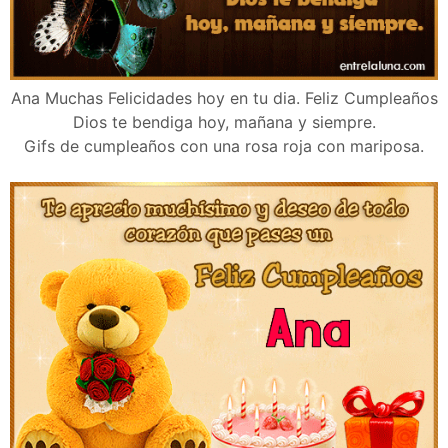
Ana Muchas Felicidades hoy en tu dia. Feliz Cumpleaños
Dios te bendiga hoy, mañana y siempre.
Gifs de cumpleaños con una rosa roja con mariposa.