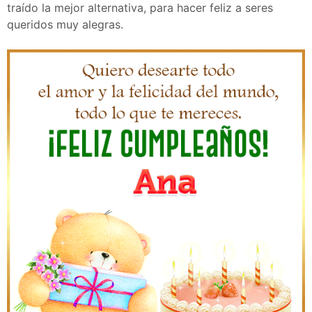
traído la mejor alternativa, para hacer feliz a seres
queridos muy alegras.