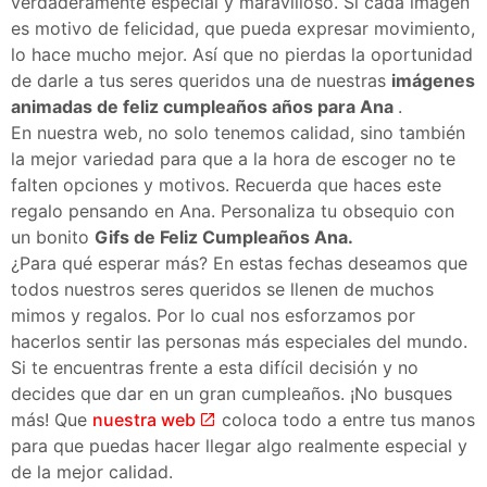
verdaderamente especial y maravilloso. Si cada imagen
es motivo de felicidad, que pueda expresar movimiento,
lo hace mucho mejor. Así que no pierdas la oportunidad
de darle a tus seres queridos una de nuestras
imágenes
animadas de feliz cumpleaños años para Ana
.
En nuestra web, no solo tenemos calidad, sino también
la mejor variedad para que a la hora de escoger no te
falten opciones y motivos. Recuerda que haces este
regalo pensando en Ana. Personaliza tu obsequio con
un bonito
Gifs de Feliz Cumpleaños Ana.
¿Para qué esperar más? En estas fechas deseamos que
todos nuestros seres queridos se llenen de muchos
mimos y regalos. Por lo cual nos esforzamos por
hacerlos sentir las personas más especiales del mundo.
Si te encuentras frente a esta difícil decisión y no
decides que dar en un gran cumpleaños. ¡No busques
más! Que
nuestra web
coloca todo a entre tus manos
para que puedas hacer llegar algo realmente especial y
de la mejor calidad.