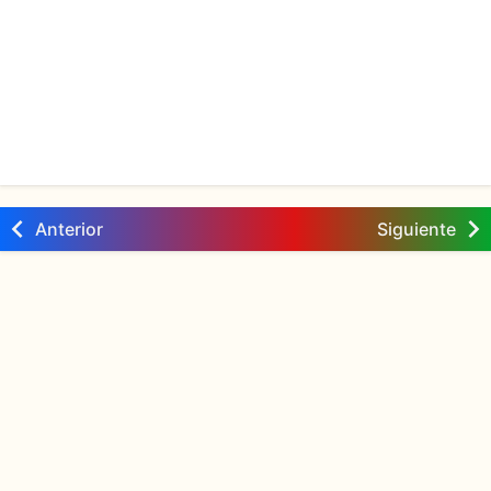
Anterior
Siguiente