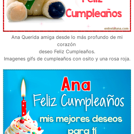
Ana Querida amiga desde lo más profundo de mi
corazón
deseo Feliz Cumpleaños.
Imagenes gifs de cumpleaños con osito y una rosa roja.