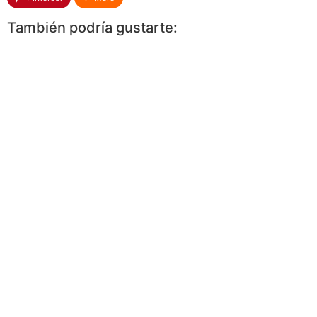
También podría gustarte: