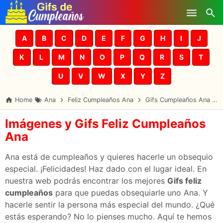
Skip to main content
A
B
C
D
E
F
G
H
I
J
K
L
M
N
O
P
Q
R
S
T
U
V
W
X
Y
Z
Home
Ana
Feliz Cumpleaños Ana
Gifs Cumpleaños Ana
Imágenes y Gifs Feliz Cumpleaños
Ana
Ana está de cumpleaños y quieres hacerle un obsequio
especial. ¡Felicidades! Haz dado con el lugar ideal. En
nuestra web podrás encontrar los mejores
Gifs feliz
cumpleaños
para que puedas obsequiarle uno Ana. Y
hacerle sentir la persona más especial del mundo. ¿Qué
estás esperando? No lo pienses mucho. Aquí te hemos