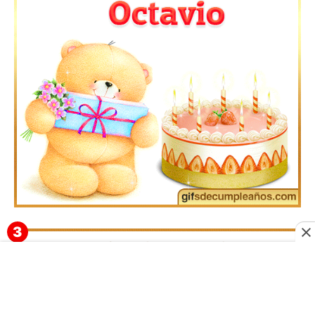
Gifs de Feliz Cumpleaños con Nombres