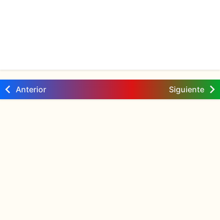
Anterior
Siguiente