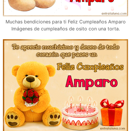
Muchas bendiciones para ti Feliz Cumpleaños Amparo
Imágenes de cumpleaños de osito con una torta.