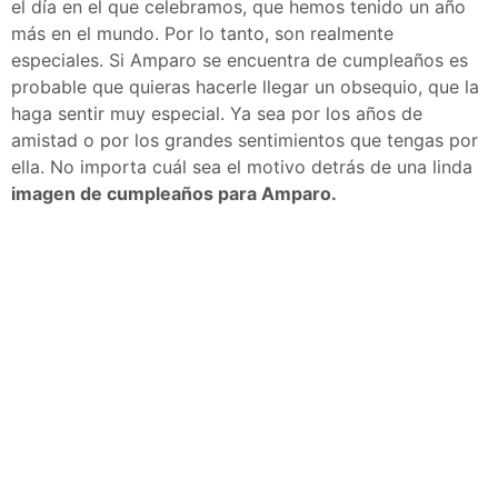
el día en el que celebramos, que hemos tenido un año
más en el mundo. Por lo tanto, son realmente
especiales. Si Amparo se encuentra de cumpleaños es
probable que quieras hacerle llegar un obsequio, que la
haga sentir muy especial. Ya sea por los años de
amistad o por los grandes sentimientos que tengas por
ella. No importa cuál sea el motivo detrás de una linda
imagen de cumpleaños para Amparo.