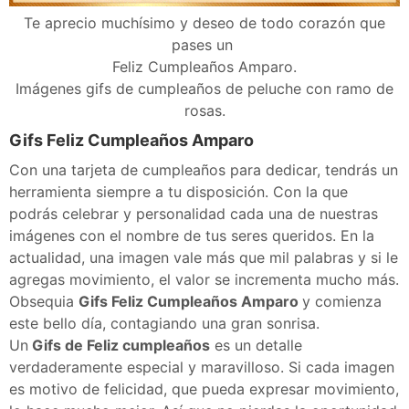
Te aprecio muchísimo y deseo de todo corazón que
pases un
Feliz Cumpleaños Amparo.
Imágenes gifs de cumpleaños de peluche con ramo de
rosas.
Gifs Feliz Cumpleaños Amparo
Con una tarjeta de cumpleaños para dedicar, tendrás un
herramienta siempre a tu disposición. Con la que
podrás celebrar y personalidad cada una de nuestras
imágenes con el nombre de tus seres queridos. En la
actualidad, una imagen vale más que mil palabras y si le
agregas movimiento, el valor se incrementa mucho más.
Obsequia
Gifs Feliz Cumpleaños Amparo
y comienza
este bello día, contagiando una gran sonrisa.
Un
Gifs de Feliz cumpleaños
es un detalle
verdaderamente especial y maravilloso. Si cada imagen
es motivo de felicidad, que pueda expresar movimiento,