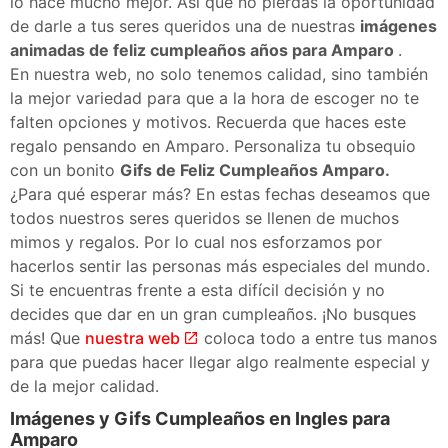
lo hace mucho mejor. Así que no pierdas la oportunidad
de darle a tus seres queridos una de nuestras
imágenes
animadas de feliz cumpleaños años para Amparo
.
En nuestra web, no solo tenemos calidad, sino también
la mejor variedad para que a la hora de escoger no te
falten opciones y motivos. Recuerda que haces este
regalo pensando en Amparo. Personaliza tu obsequio
con un bonito
Gifs de Feliz Cumpleaños Amparo.
¿Para qué esperar más? En estas fechas deseamos que
todos nuestros seres queridos se llenen de muchos
mimos y regalos. Por lo cual nos esforzamos por
hacerlos sentir las personas más especiales del mundo.
Si te encuentras frente a esta difícil decisión y no
decides que dar en un gran cumpleaños. ¡No busques
más! Que
nuestra web
coloca todo a entre tus manos
para que puedas hacer llegar algo realmente especial y
de la mejor calidad.
Imágenes y Gifs Cumpleaños en Ingles para
Amparo