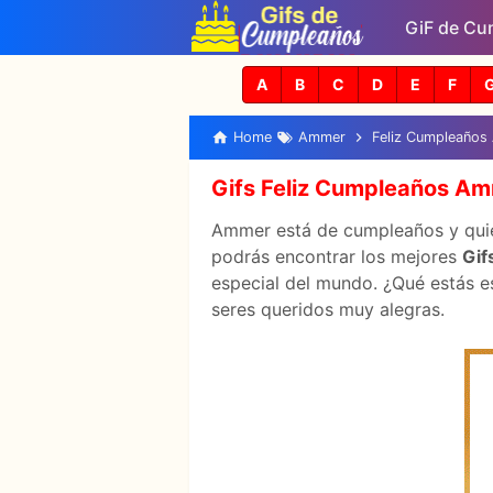
GiF de Cu
A
B
C
D
E
F
Home
Ammer
Feliz Cumpleaño
Gifs Feliz Cumpleaños A
Ammer está de cumpleaños y quier
podrás encontrar los mejores
Gif
especial del mundo. ¿Qué estás es
seres queridos muy alegras.