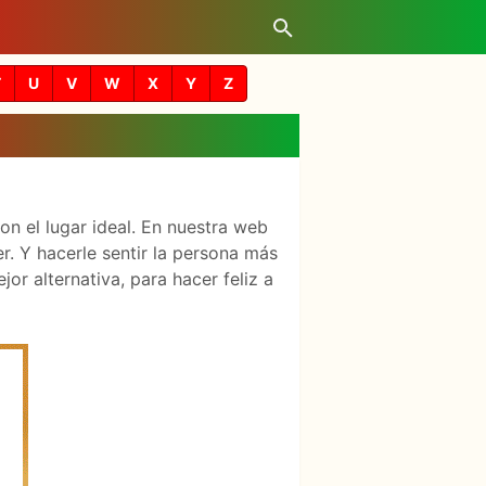
T
U
V
W
X
Y
Z
n el lugar ideal. En nuestra web
 Y hacerle sentir la persona más
r alternativa, para hacer feliz a