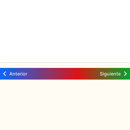
Anterior
Siguiente