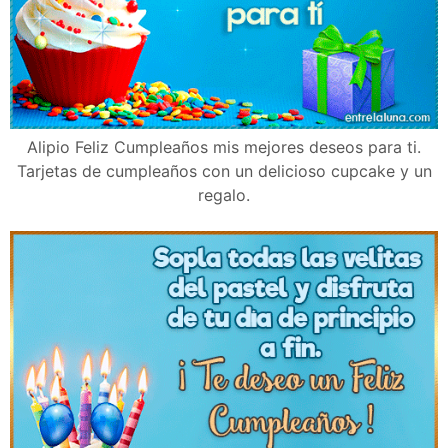
Alipio Feliz Cumpleaños mis mejores deseos para ti.
Tarjetas de cumpleaños con un delicioso cupcake y un
regalo.