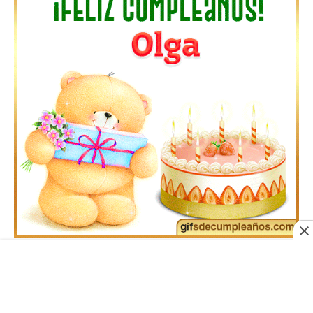
Gifs de Feliz Cumpleaños con Nombres