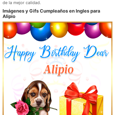
de la mejor calidad.
Imágenes y Gifs Cumpleaños en Ingles para
Alipio