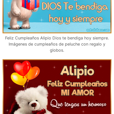
Feliz Cumpleaños Alipio Dios te bendiga hoy siempre.
Imágenes de cumpleaños de peluche con regalo y
globos.