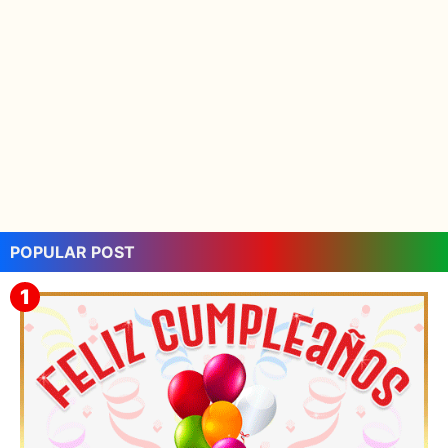
POPULAR POST