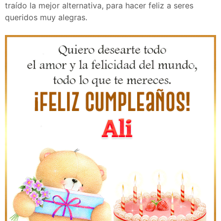
traído la mejor alternativa, para hacer feliz a seres
queridos muy alegras.