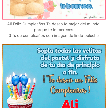
Ali Feliz Cumpleaños Te deseo lo mejor del mundo
porque te lo mereces.
Gifs de cumpleaños con imagen de lindo peluche.