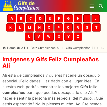
Skip to main content
A
B
C
D
E
F
G
H
I
J
K
L
M
N
O
P
Q
R
S
T
U
V
W
X
Y
Z
Home
Ali
Feliz Cumpleaños Ali
Gifs Cumpleaños Ali
Imágenes y Gifs Feliz Cumpleaños Ali
Imágenes y Gifs Feliz Cumpleaños
Ali
Ali está de cumpleaños y quieres hacerle un obsequio
especial. ¡Felicidades! Haz dado con el lugar ideal. En
nuestra web podrás encontrar los mejores
Gifs feliz
cumpleaños
para que puedas obsequiarle uno Ali. Y
hacerle sentir la persona más especial del mundo. ¿Qué
estás esperando? No lo pienses mucho. Aquí te hemos