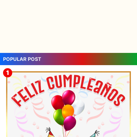
POPULAR POST