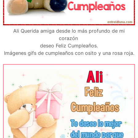
Ali Querida amiga desde lo más profundo de mi
corazón
deseo Feliz Cumpleaños.
Imágenes gifs de cumpleaños con osito y una rosa roja.