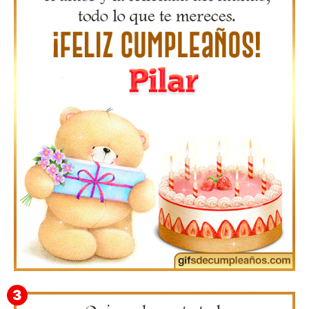
Gifs de Feliz Cumpleaños con Nombres