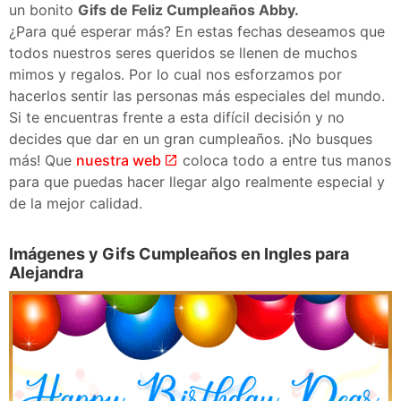
un bonito
Gifs de Feliz Cumpleaños Abby.
¿Para qué esperar más? En estas fechas deseamos que
todos nuestros seres queridos se llenen de muchos
mimos y regalos. Por lo cual nos esforzamos por
hacerlos sentir las personas más especiales del mundo.
Si te encuentras frente a esta difícil decisión y no
decides que dar en un gran cumpleaños. ¡No busques
más! Que
nuestra web
coloca todo a entre tus manos
para que puedas hacer llegar algo realmente especial y
de la mejor calidad.
Imágenes y Gifs Cumpleaños en Ingles para
Alejandra