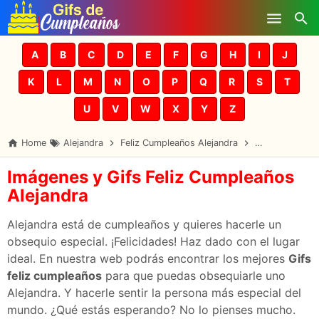
Skip to main content
A
B
C
D
E
F
G
H
I
J
K
L
M
N
O
P
Q
R
S
T
U
V
W
X
Y
Z
Home
Alejandra
Feliz Cumpleaños Alejandra
Gifs Cumpleañ
Imágenes y Gifs Feliz Cumpleaños
Alejandra
Alejandra está de cumpleaños y quieres hacerle un
obsequio especial. ¡Felicidades! Haz dado con el lugar
ideal. En nuestra web podrás encontrar los mejores
Gifs
feliz cumpleaños
para que puedas obsequiarle uno
Alejandra. Y hacerle sentir la persona más especial del
mundo. ¿Qué estás esperando? No lo pienses mucho.