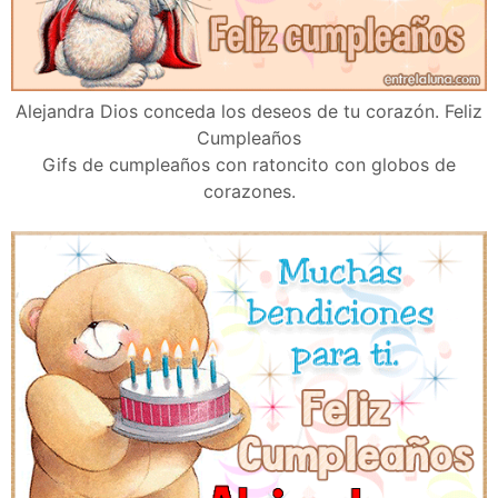
Alejandra Dios conceda los deseos de tu corazón. Feliz
Cumpleaños
Gifs de cumpleaños con ratoncito con globos de
corazones.