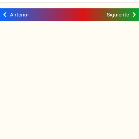
Anterior
Siguiente