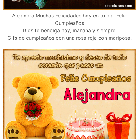
Alejandra Muchas Felicidades hoy en tu dia. Feliz
Cumpleaños
Dios te bendiga hoy, mañana y siempre.
Gifs de cumpleaños con una rosa roja con mariposa.