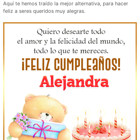
Aquí te hemos traído la mejor alternativa, para hacer
feliz a seres queridos muy alegras.