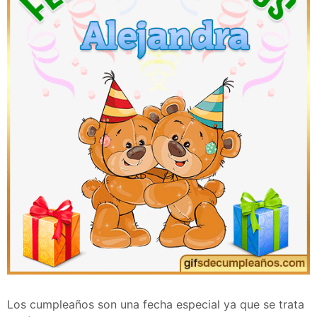
Los cumpleaños son una fecha especial ya que se trata