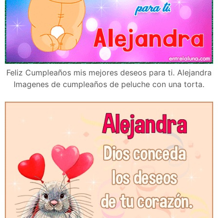
Feliz Cumpleaños mis mejores deseos para ti. Alejandra
Imagenes de cumpleaños de peluche con una torta.