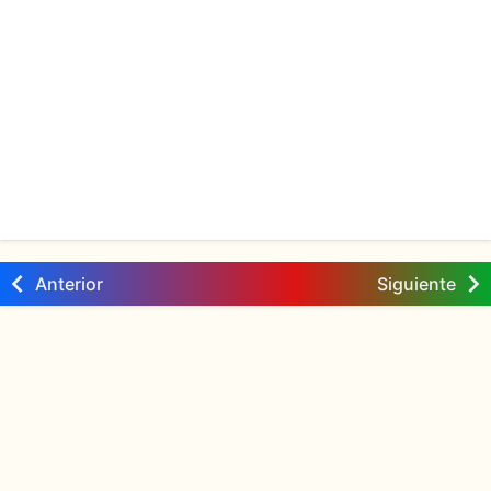
Anterior
Siguiente