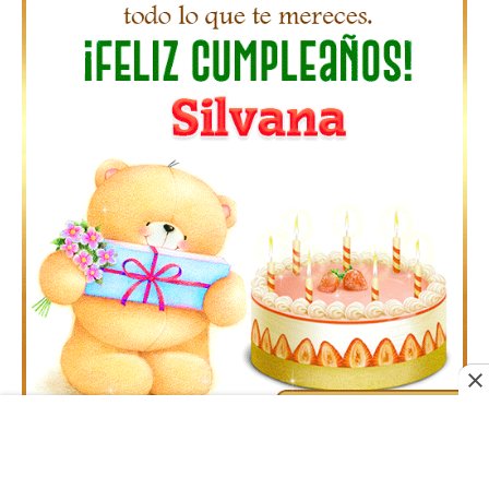
Gifs Feliz Cumpleaños Octavio
Acerca de Nosotros
•
Contacto
•
Privacidad
•