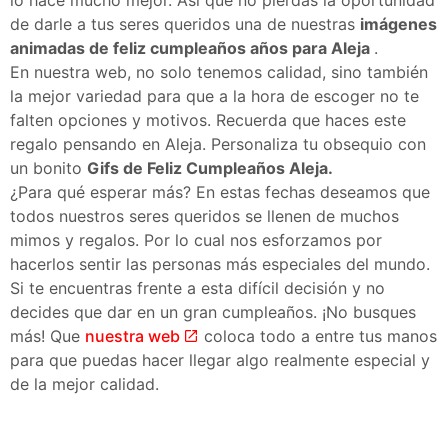
de darle a tus seres queridos una de nuestras
imágenes
animadas de feliz cumpleaños años para Aleja
.
En nuestra web, no solo tenemos calidad, sino también
la mejor variedad para que a la hora de escoger no te
falten opciones y motivos. Recuerda que haces este
regalo pensando en Aleja. Personaliza tu obsequio con
un bonito
Gifs de Feliz Cumpleaños Aleja.
¿Para qué esperar más? En estas fechas deseamos que
todos nuestros seres queridos se llenen de muchos
mimos y regalos. Por lo cual nos esforzamos por
hacerlos sentir las personas más especiales del mundo.
Si te encuentras frente a esta difícil decisión y no
decides que dar en un gran cumpleaños. ¡No busques
más! Que
nuestra web
coloca todo a entre tus manos
para que puedas hacer llegar algo realmente especial y
de la mejor calidad.