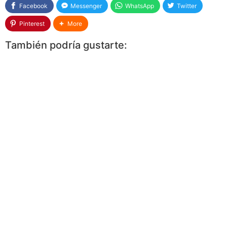
Facebook
Messenger
WhatsApp
Twitter
Pinterest
More
También podría gustarte: