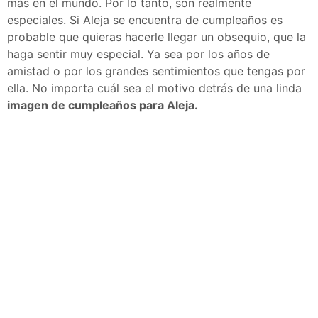
más en el mundo. Por lo tanto, son realmente
especiales. Si Aleja se encuentra de cumpleaños es
probable que quieras hacerle llegar un obsequio, que la
haga sentir muy especial. Ya sea por los años de
amistad o por los grandes sentimientos que tengas por
ella. No importa cuál sea el motivo detrás de una linda
imagen de cumpleaños para Aleja.