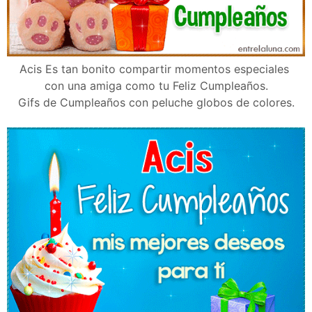
Acis Es tan bonito compartir momentos especiales
con una amiga como tu Feliz Cumpleaños.
Gifs de Cumpleaños con peluche globos de colores.