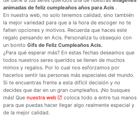
animadas de feliz cumpleaños años para Acis
.
En nuestra web, no solo tenemos calidad, sino también
la mejor variedad para que a la hora de escoger no te
falten opciones y motivos. Recuerda que haces este
regalo pensando en Acis. Personaliza tu obsequio con
un bonito
Gifs de Feliz Cumpleaños Acis.
¿Para qué esperar más? En estas fechas deseamos que
todos nuestros seres queridos se llenen de muchos
mimos y regalos. Por lo cual nos esforzamos por
hacerlos sentir las personas más especiales del mundo.
Si te encuentras frente a esta difícil decisión y no
decides que dar en un gran cumpleaños. ¡No busques
más! Que
nuestra web
coloca todo a entre tus manos
para que puedas hacer llegar algo realmente especial y
de la mejor calidad.