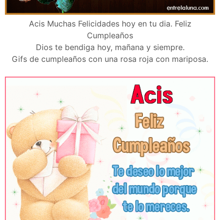
Acis Muchas Felicidades hoy en tu dia. Feliz
Cumpleaños
Dios te bendiga hoy, mañana y siempre.
Gifs de cumpleaños con una rosa roja con mariposa.