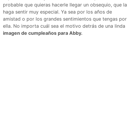
probable que quieras hacerle llegar un obsequio, que la
haga sentir muy especial. Ya sea por los años de
amistad o por los grandes sentimientos que tengas por
ella. No importa cuál sea el motivo detrás de una linda
imagen de cumpleaños para Abby.