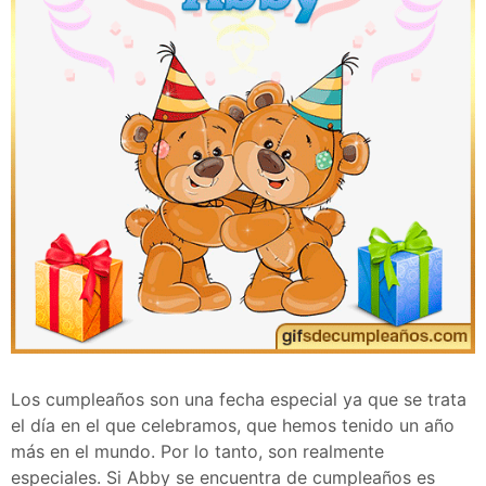
Los cumpleaños son una fecha especial ya que se trata
el día en el que celebramos, que hemos tenido un año
más en el mundo. Por lo tanto, son realmente
especiales. Si Abby se encuentra de cumpleaños es