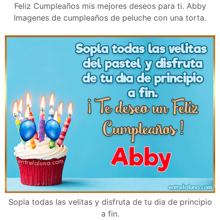
Feliz Cumpleaños mis mejores deseos para ti. Abby
Imagenes de cumpleaños de peluche con una torta.
Sopla todas las velitas y disfruta de tu dia de principio
a fin.