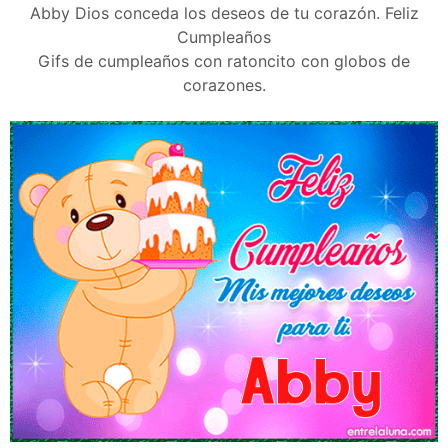
Abby Dios conceda los deseos de tu corazón. Feliz
Cumpleaños
Gifs de cumpleaños con ratoncito con globos de
corazones.