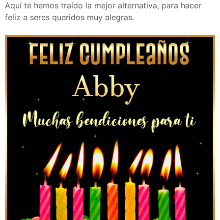
Aquí te hemos traído la mejor alternativa, para hacer
feliz a seres queridos muy alegras.