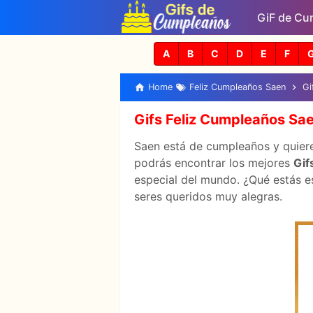
GiF de Cu
A
B
C
D
E
F
Home
Feliz Cumpleaños Saen
Gi
Gifs Feliz Cumpleaños Sa
Saen está de cumpleaños y quieres
podrás encontrar los mejores
Gif
especial del mundo. ¿Qué estás es
seres queridos muy alegras.